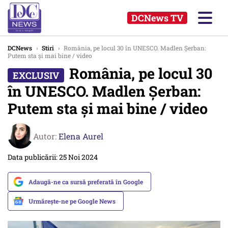
DCNews TV
DCNews
›
Stiri
›
România, pe locul 30 în UNESCO. Madlen Șerban:
Putem sta și mai bine / video
România, pe locul 30
în UNESCO. Madlen Șerban:
Putem sta și mai bine / video
Autor:
Elena Aurel
Data publicării: 25 Noi 2024
Adaugă-ne ca sursă preferată în Google
Urmărește-ne pe Google News