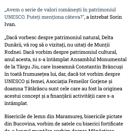
„Avem o serie de valori românești în patrimoniul
UNESCO. Puteți menționa câteva?"
, a întrebat Sorin
Ivan.
„Dacă vorbesc despre patrimoniul natural, Delta
Dunării, vă rog să o vizitați, nu uitați de Munții
Rodnei. Dacă vorbim despre patrimoniul cultural,
anul acesta, ni s-a întâmplat Ansamblul Monumental
de la Târgu Jiu, care înseamnă Constantin Brâncuși
în toată frumusețea lui, dar, dacă tot vorbim despre
UNESCO și femei, Asociația Femeilor Gorjene și
doamna Tătărăscu sunt cele care au fost la originea
acestui concept și a finanțării activității care s-a
întâmplat.
Bisericile de lemn din Maramureș, bisericile pictate
din Bucovina, vorbim de satele cu biserici fortificate
de-a lungul munților, vorbim despre Mănăstirea