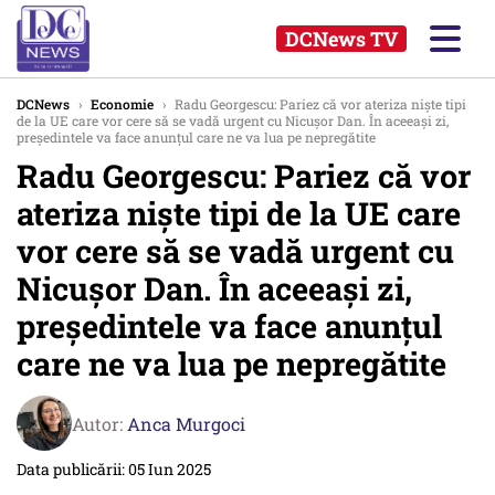
DCNews TV
DCNews
›
Economie
›
Radu Georgescu: Pariez că vor ateriza niște tipi
de la UE care vor cere să se vadă urgent cu Nicușor Dan. În aceeași zi,
președintele va face anunțul care ne va lua pe nepregătite
Radu Georgescu: Pariez că vor
ateriza niște tipi de la UE care
vor cere să se vadă urgent cu
Nicușor Dan. În aceeași zi,
președintele va face anunțul
care ne va lua pe nepregătite
Autor:
Anca Murgoci
Data publicării: 05 Iun 2025