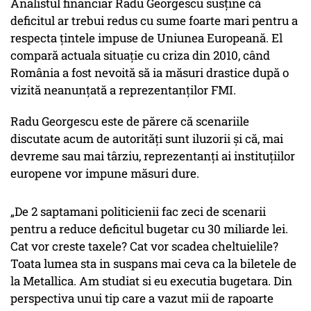
Analistul financiar Radu Georgescu susține că
deficitul ar trebui redus cu sume foarte mari pentru a
respecta țintele impuse de Uniunea Europeană. El
compară actuala situație cu criza din 2010, când
România a fost nevoită să ia măsuri drastice după o
vizită neanunțată a reprezentanților FMI.
Radu Georgescu este de părere că scenariile
discutate acum de autorități sunt iluzorii și că, mai
devreme sau mai târziu, reprezentanți ai instituțiilor
europene vor impune măsuri dure.
„De 2 saptamani politicienii fac zeci de scenarii
pentru a reduce deficitul bugetar cu 30 miliarde lei.
Cat vor creste taxele? Cat vor scadea cheltuielile?
Toata lumea sta in suspans mai ceva ca la biletele de
la Metallica. Am studiat si eu executia bugetara. Din
perspectiva unui tip care a vazut mii de rapoarte