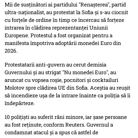
Mii de susţinători ai partidului "Renaşterea", partid
ultra-naţionalist, au protestat la Sofia şi s-au ciocnit
cu forţele de ordine în timp ce încercau să forţeze
intrarea în clădirea reprezentanţei Uniunii
Europene. Protestul a fost organizat pentru a
manifesta împotriva adoptării monedei Euro din
2026.
Protestatarii anti-guvern au cerut demisia
Guvernului şi au strigat "Nu monedei Euro", au
aruncat cu vopsea roşie, pocnitori şi cocktailuri
Molotov spre clădirea UE din Sofia. Aceştia au reuşit
să incendieze uşa de la intrare înainte ca poliţia să îi
îndepărteze.
10 poliţişti au suferit răni minore, iar şase persoane
au fost reţinute, conform Reuters. Guvernul a
condamnat atacul şi a spus că astfel de