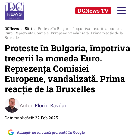
DCNews TV
DCNews
›
Stiri
›
Proteste în Bulgaria, împotriva trecerii la moneda
Euro. Reprezenţa Comisiei Europene, vandalizată. Prima reacţie de la
Bruxelles
Proteste în Bulgaria, împotriva
trecerii la moneda Euro.
Reprezenţa Comisiei
Europene, vandalizată. Prima
reacţie de la Bruxelles
Autor:
Florin Răvdan
Data publicării: 22 Feb 2025
Adaugă-ne ca sursă preferată în Google