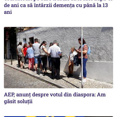
de ani ca să întârzii demența cu până la 13
ani
AEP, anunţ despre votul din diaspora: Am
găsit soluţii