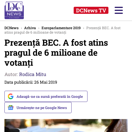
DCNews TV
DCNews
›
Arhiva
›
Europarlamentare 2019
›
Prezență BEC. A fost
atins pragul de 6 milioane de votanți
Prezență BEC. A fost atins
pragul de 6 milioane de
votanți
Autor:
Rodica Mitu
Data publicării: 26 Mai 2019
Adaugă-ne ca sursă preferată în Google
Urmărește-ne pe Google News