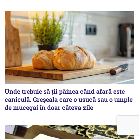
Unde trebuie să ții pâinea când afară este
caniculă. Greșeala care o usucă sau o umple
de mucegai în doar câteva zile