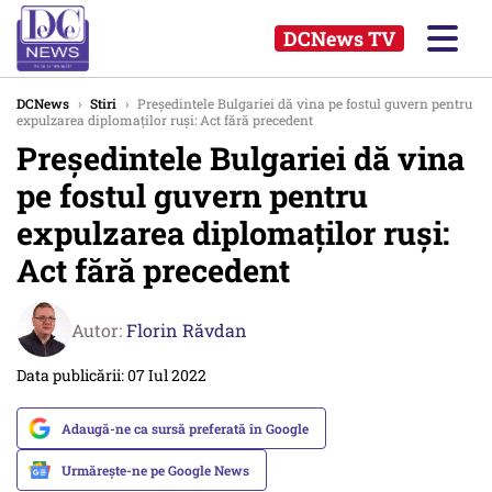
DCNews TV
DCNews
›
Stiri
›
Preşedintele Bulgariei dă vina pe fostul guvern pentru
expulzarea diplomaţilor ruşi: Act fără precedent
Preşedintele Bulgariei dă vina
pe fostul guvern pentru
expulzarea diplomaţilor ruşi:
Act fără precedent
Autor:
Florin Răvdan
Data publicării: 07 Iul 2022
Adaugă-ne ca sursă preferată în Google
Urmărește-ne pe Google News