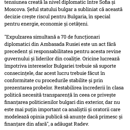
tensiunea creată la nivel diplomatic între Sofia şi
Moscova. Şeful statului bulgar a subliniat că această
decizie creşte riscul pentru Bulgaria, în special
pentru energie, economie şi cetăţeni.
"Expulzarea simultană a 70 de funcţionari
diplomatici din Ambasada Rusiei este un act fără
precedent şi responsabilitatea pentru acesta revine
guvernului şi liderilor din coaliţie. Oricine lucrează
împotriva intereselor Bulgariei trebuie să suporte
consecinţele, dar acest lucru trebuie făcut în
conformitate cu procedurile stabilite şi prin
prezentarea probelor. Restabilirea încrederii în clasa
politică necesită transparenţă în ceea ce priveşte
finanţarea politicienilor bulgari din exterior, dar nu
este mai puţin important ca analiştii şi oratorii care
modelează opinia publică să anunţe dacă primesc şi
finanţare din afară", a adăugat Radev.