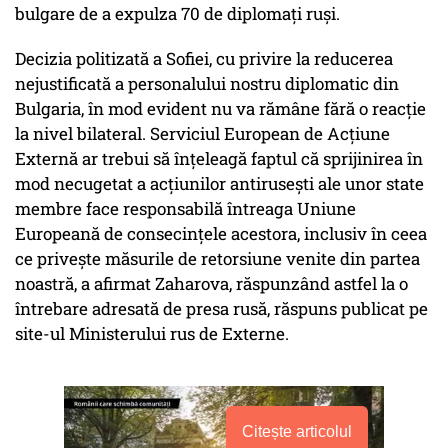
bulgare de a expulza 70 de diplomaţi ruşi.
Decizia politizată a Sofiei, cu privire la reducerea
nejustificată a personalului nostru diplomatic din
Bulgaria, în mod evident nu va rămâne fără o reacţie
la nivel bilateral. Serviciul European de Acţiune
Externă ar trebui să înţeleagă faptul că sprijinirea în
mod necugetat a acţiunilor antiruseşti ale unor state
membre face responsabilă întreaga Uniune
Europeană de consecinţele acestora, inclusiv în ceea
ce priveşte măsurile de retorsiune venite din partea
noastră, a afirmat Zaharova, răspunzând astfel la o
întrebare adresată de presa rusă, răspuns publicat pe
site-ul Ministerului rus de Externe.
Citește articolul