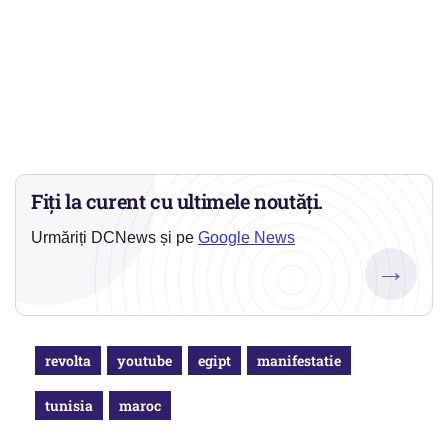
Fiți la curent cu ultimele noutăți.
Urmăriți DCNews și pe
Google News
→
revolta
youtube
egipt
manifestatie
tunisia
maroc