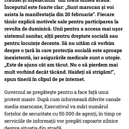
Începutul este foarte clar: „Sunt marocan și voi
asista la manifestația din 20 februarie”. Fiecare
tânăr explică motivele sale pentru participarea la
revolta de duminică. Unii pentru a accesa mai ușor
sistemul sanitar, alții pentru dreptate socială sau
pentru locuințe decente. Să nu uităm că vorbim
despre o țară în care protecția socială este aproape
inexistentă, iar asigurările medicale sunt o utopie.
„Este de ajuns cât am tăcut. Nu o să pierdem mai
mult vorbind decât tăcând. Haideți să strigăm!”,
spun tinerii în clipul de pe internet.
Guvernul se pregătește pentru a face față unui
protest masiv. După cum informează diferite canale
media marocane, Executivul va mări numărul
forțelor de securitate cu 50.000 de agenți, în timp ce
serviciile de informații vor pregăti rapoarte zilnice
despre situația din stradă.