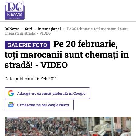
DCNews
›
Stiri
›
Internațional
›
Pe 20 februarie, toți marocanii sunt
chemaţi în stradă! - VIDEO
Pe 20 februarie,
toți marocanii sunt chemaţi în
stradă! - VIDEO
Data publicării: 16 Feb 2011
Adaugă-ne ca sursă preferată în Google
Urmărește-ne pe Google News