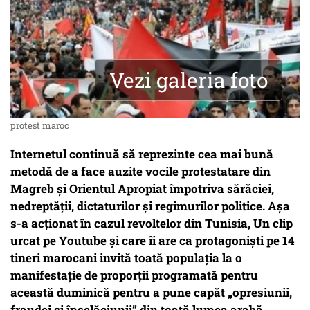
Vezi galeria foto
protest maroc
Internetul continuă să reprezinte cea mai bună
metodă de a face auzite vocile protestatare din
Magreb și Orientul Apropiat împotriva sărăciei,
nedreptății, dictaturilor și regimurilor politice. Așa
s-a acționat în cazul revoltelor din Tunisia, Un clip
urcat pe Youtube și care îi are ca protagoniști pe 14
tineri marocani invită toată populația la o
manifestație de proporții programată pentru
această duminică pentru a pune capăt „opresiunii,
fraudei și înșelăciunii” din toată lumea arabă.