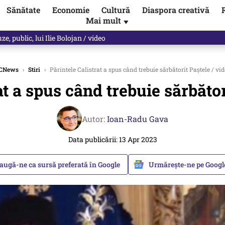
Sănătate
Economie
Cultură
Diaspora creativă
Mai mult
▼
les praful de tot!” Eugen Teodorovici, reacție după ce Green Deal-ul a
CNews
›
Stiri
›
Părintele Calistrat a spus când trebuie sărbătorit Paștele / vi
at a spus când trebuie sărbător
Autor:
Ioan-Radu Gava
Data publicării: 13 Apr 2023
augă-ne ca sursă preferată în Google
Urmărește-ne pe Goog