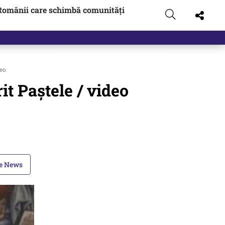
Românii care schimbă comunități
 pus pe…
deo
it Paștele / video
le News