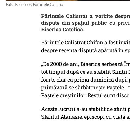
Foto: Facebook Părintele Calistrat
Părintele Calistrat a vorbite desp
dispute din spațiul public cu priv
Biserica Catolică.
Părintele Calistrat Chifan a fost invi
despre recenta dispută apărută în spa
„De 2000 de ani, Biserica serbează În
tot timpul după ce au stabilit Sfinții
foarte clar că prima duminică după 
primăvară se sărbătorește Paștele. În
Paștele creștinilor. Restul sunt discuț
Aceste lucruri s-au stabilit de sfinț
Sfântul Atanasie, episcopi cu viață s