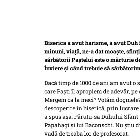
Biserica a avut harisme, a avut Duh 
minuni, viață, ne-a dat moaște, sfinț
sărbătorii Paștelui este o mărturie d
Înviere și când trebuie să sărbătorim
Dacă timp de 1000 de ani am avut o s
care Paști îl apropiem de adevăr, pe 
Mergem ca la meci? Votăm dogmele? V
descoperire în biserică, prin lucrare
a spus așa:
Părutu-sa Duhului Sfânt 
Papahagi și lui Baconschi
. Nu știu d
vadă de treaba lor de profesorat.