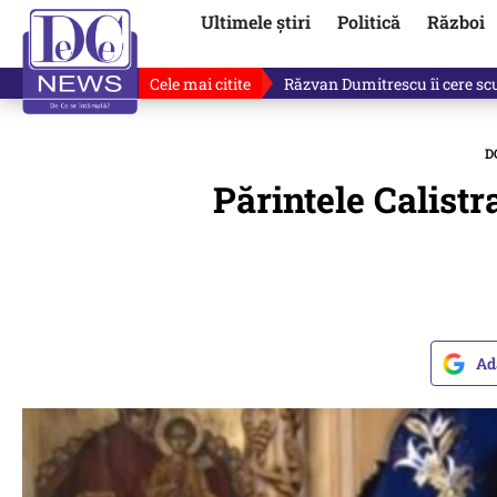
Ultimele știri
Politică
Război
Cele mai citite
„Dacă facem treaba asta, s-a a
D
Părintele Calistr
Ad