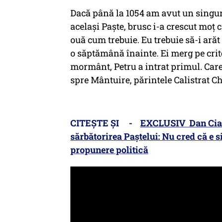
Dacă până la 1054 am avut un singur
același Paște, brusc i-a crescut moț c
ouă cum trebuie. Eu trebuie să-i arăt 
o săptămână înainte. Ei merg pe crit
mormânt, Petru a intrat primul. Care
spre Mântuire, părintele Calistrat Ch
CITEȘTE ȘI -
EXCLUSIV Dan Ciach
sărbătorirea Paștelui: Nu cred că e 
propunere politică