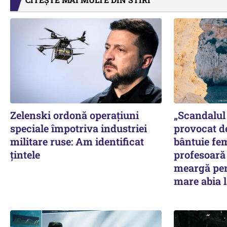
Zelenski ordonă operațiuni
„Scandalul 
speciale împotriva industriei
provocat d
militare ruse: Am identificat
bântuie fe
țintele
profesoară 
meargă pen
mare abia l