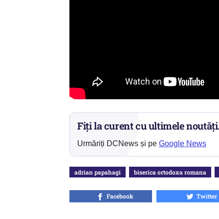
Fiți la curent cu ultimele noutăți
Urmăriți DCNews și pe
Google News
adrian papahagi
biserica ortodoxa romana
Facebook
Twitter