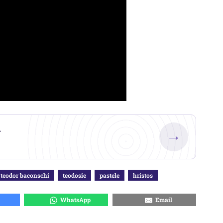
.
→
teodor baconschi
teodosie
pastele
hristos
WhatsApp
Email