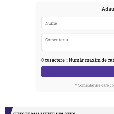
Adau
0
caractere :: Număr maxim de car
* Comentariile care co
CITEȘTE MAI MULTE DIN STIRI