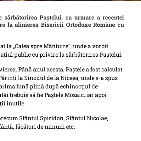
re sărbătorirea Paștelui, ca urmare a recentei
ire la alinierea Bisericii Ortodoxe Române cu
tat la „Calea spre Mântuire“, unde a vorbit
țiul public cu privire la sărbătorirea Paștelui:
vierea. Până anul acesta, Paștele a fost calculat
 Părinți la Sinodul de la Niceea, unde s-a spus
prima lună plină după echinocțiul de
tâi trebuie să fie Paștele Mozaic, iar apoi
ii inutile.
i precum Sfântul Spiridon, Sfântul Nicolae,
fântă, făcători de minuni etc.