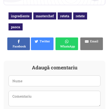
ingrediente
masterchef
reteta
retete
pasca
Twitter
Email
Facebook
WhatsApp
Adaugă comentariu