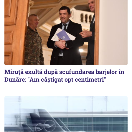
Miruță exultă după scufundarea barjelor în
Dunăre: "Am câștigat opt centimetri"