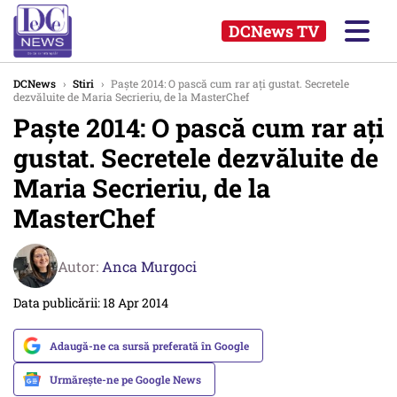
DCNews TV
DCNews
›
Stiri
›
Paște 2014: O pască cum rar ați gustat. Secretele
dezvăluite de Maria Secrieriu, de la MasterChef
Paște 2014: O pască cum rar ați
gustat. Secretele dezvăluite de
Maria Secrieriu, de la
MasterChef
Autor:
Anca Murgoci
Data publicării: 18 Apr 2014
Adaugă-ne ca sursă preferată în Google
Urmărește-ne pe Google News