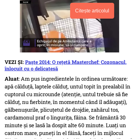
Citește articolul
VEZI ȘI:
Paște 2014: O rețetă Masterchef: Cozonacul,
înlocuit cu o delicatesă
Aluat
: Am pus ingredientele în ordinea următoare:
apă călduță, laptele călduț, untul topit în prealabil în
cuptorul cu microunde (atenție, untul trebuie să fie
călduț, nu fierbinte, în momentul când îl adăugați),
gălbenușurile, plicuțetul de drojdie, zahărul tos,
cardamonul praf o lingurița, făina. Se frământă 30
minute și se lasă la dospit alte 60 minute. Luați un
castron mare, puneți în el făină, faceți în mijlocul