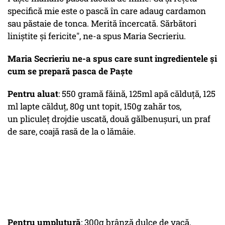
specifică mie este o pască în care adaug cardamon
sau păstaie de tonca. Merită încercată. Sărbători
liniștite și fericite", ne-a spus Maria Secrieriu.
Maria Secrieriu
ne-a spus care sunt ingredientele și
cum se prepară pasca de Paște
Pentru aluat
: 550 gramă făină, 125ml apă călduță, 125
ml lapte călduț, 80g unt topit, 150g zahăr tos,
un pliculeț drojdie uscată, două gălbenușuri, un praf
de sare, coajă rasă de la o lămâie.
Pentru umplutură
: 300g brânză dulce de vacă,