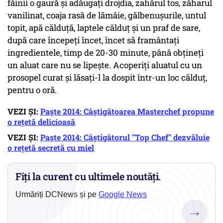
făinii o gaură și adăugați drojdia, zahărul tos, zăharul
vanilinat, coaja rasă de lămâie, gălbenușurile, untul
topit, apă călduță, laptele călduț și un praf de sare,
după care începeți încet, încet să framântați
ingredientele, timp de 20-30 minute, până obțineți
un aluat care nu se lipește. Acoperiți aluatul cu un
prosopel curat și lăsați-l la dospit într-un loc călduț,
pentru o oră.
VEZI ȘI:
Paște 2014: Câștigătoarea Masterchef propune
o rețetă delicioasă
VEZI ȘI:
Paște 2014: Câștigătorul "Top Chef" dezvăluie
o rețetă secretă cu miel
Fiți la curent cu ultimele noutăți.
Urmăriți DCNews și pe
Google News
→