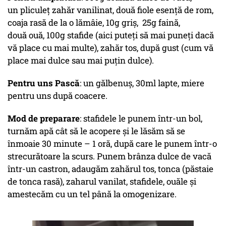
un pliculeț zahăr vanilinat, două fiole esență de rom,
coaja rasă de la o lămâie, 10g griș, 25g faină,
două ouă, 100g stafide (aici puteți să mai puneți dacă
vă place cu mai multe), zahăr tos, după gust (cum vă
place mai dulce sau mai puțin dulce).
Pentru uns Pască
: un gălbenuș, 30ml lapte, miere
pentru uns după coacere.
Mod de preparare
: stafidele le punem într-un bol,
turnăm apă cât să le acopere și le lăsăm să se
înmoaie 30 minute – 1 oră, după care le punem într-o
strecurătoare la scurs. Punem brânza dulce de vacă
într-un castron, adaugăm zahărul tos, tonca (păstaie
de tonca rasă), zaharul vanilat, stafidele, ouăle și
amestecăm cu un tel până la omogenizare.