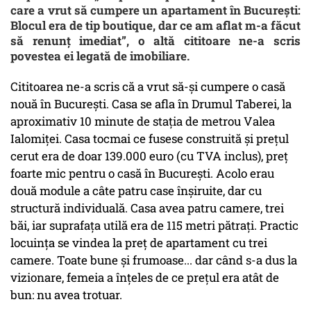
care a vrut să cumpere un apartament în București:
Blocul era de tip boutique, dar ce am aflat m-a făcut
să renunț imediat”, o altă cititoare ne-a scris
povestea ei legată de imobiliare.
Cititoarea ne-a scris că a vrut să-și cumpere o casă
nouă în București. Casa se afla în Drumul Taberei, la
aproximativ 10 minute de stația de metrou Valea
Ialomiței. Casa tocmai ce fusese construită și prețul
cerut era de doar 139.000 euro (cu TVA inclus), preț
foarte mic pentru o casă în București. Acolo erau
două module a câte patru case înşiruite, dar cu
structură individuală. Casa avea patru camere, trei
băi, iar suprafața utilă era de 115 metri pătrați. Practic
locuința se vindea la preț de apartament cu trei
camere. Toate bune și frumoase... dar când s-a dus la
vizionare, femeia a înțeles de ce prețul era atât de
bun: nu avea trotuar.