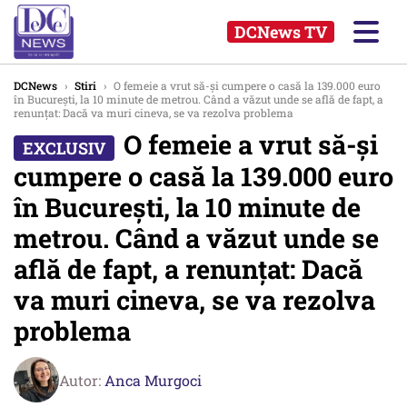
DCNews TV
DCNews
›
Stiri
›
O femeie a vrut să-și cumpere o casă la 139.000 euro
în București, la 10 minute de metrou. Când a văzut unde se află de fapt, a
renunțat: Dacă va muri cineva, se va rezolva problema
O femeie a vrut să-și
cumpere o casă la 139.000 euro
în București, la 10 minute de
metrou. Când a văzut unde se
află de fapt, a renunțat: Dacă
va muri cineva, se va rezolva
problema
Autor:
Anca Murgoci