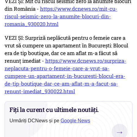
VEZI ȘI: Mit cu riscul seismic zero la anumite blocuri
din România -
https://www.dcnews.ro/mit-cu-
riscul-seismic-zero-la-anumite-blocuri-din-
romania_930020.html
VEZI ȘI: Surpriză neplăcută pentru o femeie care a
vrut să cumpere un apartament în București: Blocul
era de tip boutique, dar ce am aflat m-a făcut să
renunț imediat -
https://www.dcnews.ro/surpriza-
neplacuta-pentru-o-femeie-care-a-vrut-sa-
cumpere-un-apartament-in-bucuresti-blocul-era-
de-tip-boutique-dar-ce-am-aflat-m-a-facut-sa-
renunt-imediat_930022.html
Fiți la curent cu ultimele noutăți.
Urmăriți DCNews și pe
Google News
→