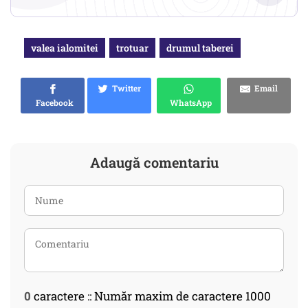
valea ialomitei
trotuar
drumul taberei
Twitter
Email
Facebook
WhatsApp
Adaugă comentariu
0
caractere :: Număr maxim de caractere 1000