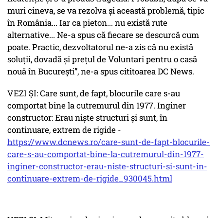
muri cineva, se va rezolva și această problemă, tipic
în România... Iar ca pieton... nu există rute
alternative... Ne-a spus că fiecare se descurcă cum
poate. Practic, dezvoltatorul ne-a zis că nu există
soluții, dovadă și prețul de Voluntari pentru o casă
nouă în București”, ne-a spus cititoarea DC News.
VEZI ȘI: Care sunt, de fapt, blocurile care s-au
comportat bine la cutremurul din 1977. Inginer
constructor: Erau niște structuri și sunt, în
continuare, extrem de rigide -
https://www.dcnews.ro/care-sunt-de-fapt-blocurile-
care-s-au-comportat-bine-la-cutremurul-din-1977-
inginer-constructor-erau-niste-structuri-si-sunt-in-
continuare-extrem-de-rigide_930045.html