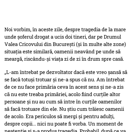
Noi vorbim, în aceste zile, despre tragedia de la mare
unde șoferul drogat a ucis doi tineri, dar pe Drumul
Valea Cricovului din București (și în multe alte zone)
situația este similară, oamenii neavând pe unde să
meargă, riscându-și viața zi de zi în drum spre casă.
„L-am întrebat pe dezvoltator dacă este vreo șansă să
se facă totuși trotuar și ne-a spus că nu. Am întrebat
de ce nu face primăria ceva în acest sens și ne-a zis
că nu este treaba primăriei, acolo fiind curțile altor
persoane și nu au cum să intre în curțile oamenilor
să facă trotuare din ele. Nu știu cum trăiesc oamenii
de acolo. Era periculos să mergi și pentru adulți,
despre copii... nici nu poate fi vorba. Un moment de
neatenție și s-a produs tragedia. Probabil, după ce va