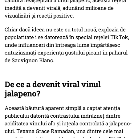
căldura neașteptată a unui jalapeno, această rețetă
inedită a devenit virală, adunând milioane de
vizualizări și reacții pozitive.
Chiar dacă ideea nu este cu totul nouă, explozia de
popularitate i se datorează în special rețelei TikTok,
unde influenceri din întreaga lume împărtășesc
entuziasmați experiența gustului picant în paharul
de Sauvignon Blanc.
De ce a devenit viral vinul
jalapeno?
Această băutură aparent simplă a captat atenția
publicului datorită contrastului îndrăzneț dintre
aciditatea vinului alb și iuțeala controlată a jalapeno-
ului. Texana Grace Ramadan, una dintre cele mai