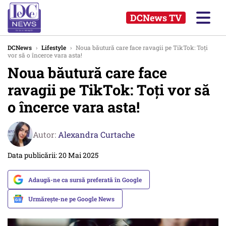
DCNews TV
DCNews
›
Lifestyle
›
Noua băutură care face ravagii pe TikTok: Toți
vor să o încerce vara asta!
Noua băutură care face
ravagii pe TikTok: Toți vor să
o încerce vara asta!
Autor:
Alexandra Curtache
Data publicării: 20 Mai 2025
Adaugă-ne ca sursă preferată în Google
Urmărește-ne pe Google News