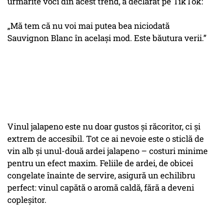
urmărite voci din acest trend, a declarat pe TikTok:
„Mă tem că nu voi mai putea bea niciodată
Sauvignon Blanc în același mod. Este băutura verii.”
Vinul jalapeno este nu doar gustos și răcoritor, ci și
extrem de accesibil. Tot ce ai nevoie este o sticlă de
vin alb și unul-două ardei jalapeno – costuri minime
pentru un efect maxim. Feliile de ardei, de obicei
congelate înainte de servire, asigură un echilibru
perfect: vinul capătă o aromă caldă, fără a deveni
copleșitor.