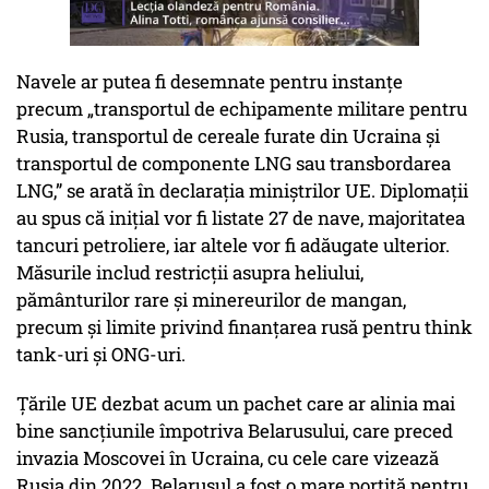
Navele ar putea fi desemnate pentru instanțe
precum „transportul de echipamente militare pentru
Rusia, transportul de cereale furate din Ucraina și
transportul de componente LNG sau transbordarea
LNG,” se arată în declarația miniștrilor UE. Diplomații
au spus că inițial vor fi listate 27 de nave, majoritatea
tancuri petroliere, iar altele vor fi adăugate ulterior.
Măsurile includ restricții asupra heliului,
pământurilor rare și minereurilor de mangan,
precum și limite privind finanțarea rusă pentru think
tank-uri și ONG-uri.
Țările UE dezbat acum un pachet care ar alinia mai
bine sancțiunile împotriva Belarusului, care preced
invazia Moscovei în Ucraina, cu cele care vizează
Rusia din 2022. Belarusul a fost o mare portiță pentru