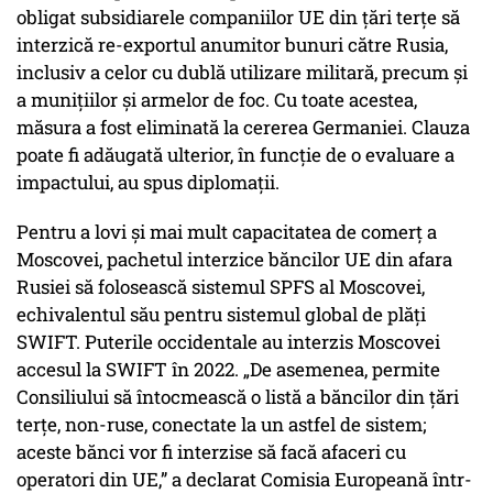
obligat subsidiarele companiilor UE din țări terțe să
interzică re-exportul anumitor bunuri către Rusia,
inclusiv a celor cu dublă utilizare militară, precum și
a munițiilor și armelor de foc. Cu toate acestea,
măsura a fost eliminată la cererea Germaniei. Clauza
poate fi adăugată ulterior, în funcție de o evaluare a
impactului, au spus diplomații.
Pentru a lovi și mai mult capacitatea de comerț a
Moscovei, pachetul interzice băncilor UE din afara
Rusiei să folosească sistemul SPFS al Moscovei,
echivalentul său pentru sistemul global de plăți
SWIFT. Puterile occidentale au interzis Moscovei
accesul la SWIFT în 2022. „De asemenea, permite
Consiliului să întocmească o listă a băncilor din țări
terțe, non-ruse, conectate la un astfel de sistem;
aceste bănci vor fi interzise să facă afaceri cu
operatori din UE,” a declarat Comisia Europeană într-