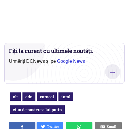
Fiți la curent cu ultimele noutăți.
Urmăriți DCNews și pe
Google News
→
olt
adn
caracal
inml
ziua de nastere a lui putin
Twitter
Email