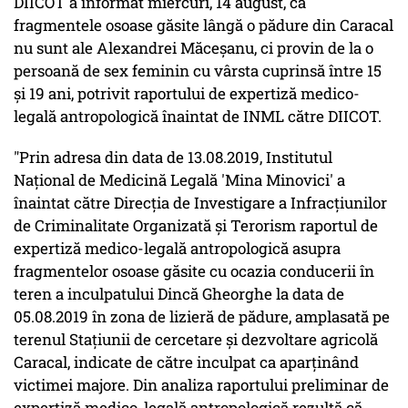
DIICOT a informat miercuri, 14 august, că
fragmentele osoase găsite lângă o pădure din Caracal
nu sunt ale Alexandrei Măceşanu, ci provin de la o
persoană de sex feminin cu vârsta cuprinsă între 15
şi 19 ani, potrivit raportului de expertiză medico-
legală antropologică înaintat de INML către DIICOT.
"Prin adresa din data de 13.08.2019, Institutul
Naţional de Medicină Legală 'Mina Minovici' a
înaintat către Direcţia de Investigare a Infracţiunilor
de Criminalitate Organizată şi Terorism raportul de
expertiză medico-legală antropologică asupra
fragmentelor osoase găsite cu ocazia conducerii în
teren a inculpatului Dincă Gheorghe la data de
05.08.2019 în zona de lizieră de pădure, amplasată pe
terenul Staţiunii de cercetare şi dezvoltare agricolă
Caracal, indicate de către inculpat ca aparţinând
victimei majore. Din analiza raportului preliminar de
expertiză medico-legală antropologică rezultă că