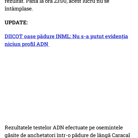
rezultat. Până la ora 23:00, acest lucru nu se
întâmplase.
UPDATE:
DIICOT oase pădure INML: Nu s-a putut evidenţia
niciun profil ADN
Rezultatele testelor ADN efectuate pe osemintele
găsite de anchetatori într-o pădure de lângă Caracal