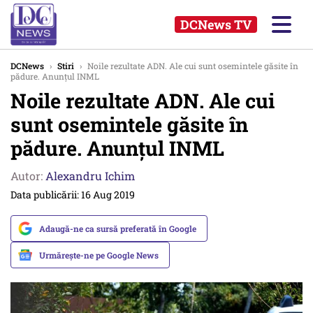
DCNews TV
DCNews
›
Stiri
›
Noile rezultate ADN. Ale cui sunt osemintele găsite în
pădure. Anunțul INML
Noile rezultate ADN. Ale cui
sunt osemintele găsite în
pădure. Anunțul INML
Autor:
Alexandru Ichim
Data publicării: 16 Aug 2019
Adaugă-ne ca sursă preferată în Google
Urmărește-ne pe Google News