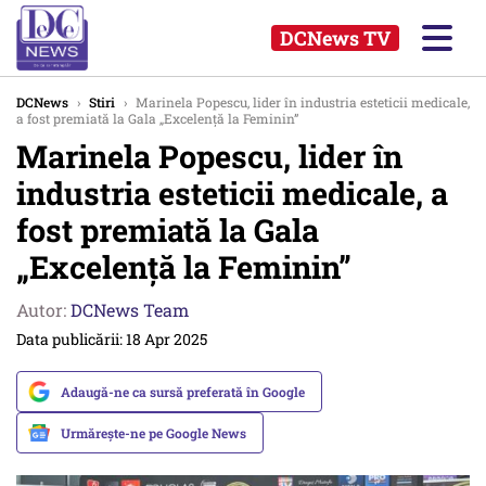
DCNews TV
DCNews
›
Stiri
›
Marinela Popescu, lider în industria esteticii medicale,
a fost premiată la Gala „Excelență la Feminin”
Marinela Popescu, lider în
industria esteticii medicale, a
fost premiată la Gala
„Excelență la Feminin”
Autor:
DCNews Team
Data publicării: 18 Apr 2025
Adaugă-ne ca sursă preferată în Google
Urmărește-ne pe Google News