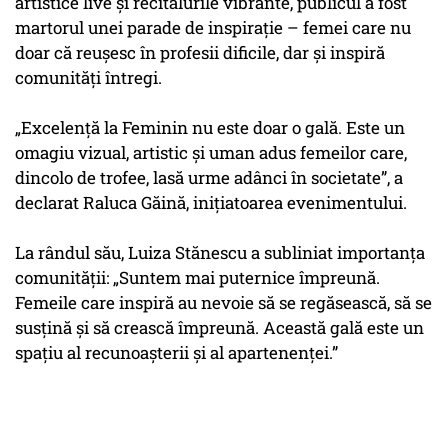
artistice live și recitalurile vibrante, publicul a fost
martorul unei parade de inspirație – femei care nu
doar că reușesc în profesii dificile, dar și inspiră
comunități întregi.
„Excelență la Feminin nu este doar o gală. Este un
omagiu vizual, artistic și uman adus femeilor care,
dincolo de trofee, lasă urme adânci în societate”, a
declarat Raluca Găină, inițiatoarea evenimentului.
La rândul său, Luiza Stănescu a subliniat importanța
comunității: „Suntem mai puternice împreună.
Femeile care inspiră au nevoie să se regăsească, să se
susțină și să crească împreună. Această gală este un
spațiu al recunoașterii și al apartenenței.”