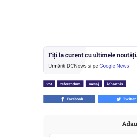
Fiți la curent cu ultimele noutăți
Urmăriți DCNews și pe
Google News
vot
referendum
mesaj
iohannis
Facebook
Twitter
Adau