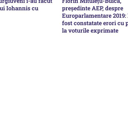
iurgiuveni i-au făcut
Florin Mituleţu-Buică,
ui Iohannis cu
preşedinte AEP, despre
Europarlamentare 2019:
fost constatate erori cu 
la voturile exprimate