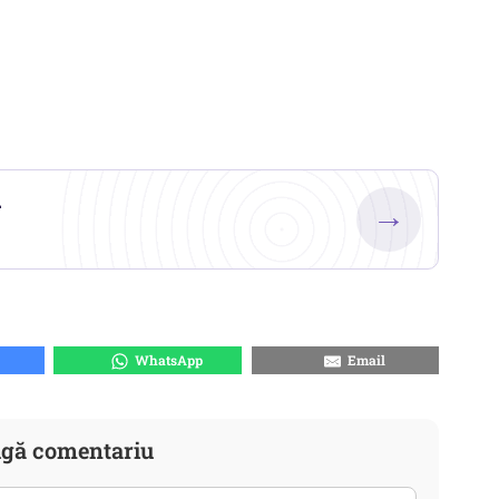
.
→
WhatsApp
Email
gă comentariu