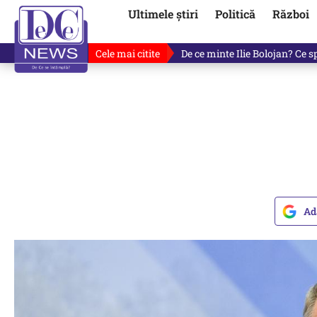
Ultimele știri
Politică
Război
Cele mai citite
Cu luni înainte de anunțul lui
Ad