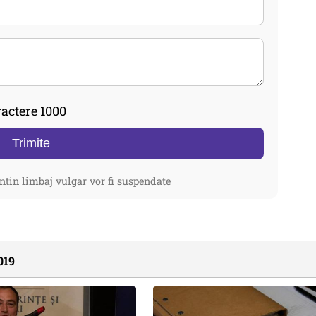
actere 1000
Trimite
ntin limbaj vulgar vor fi suspendate
019