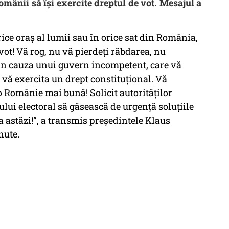
românii să își exercite dreptul de vot. Mesajul a
rice oraș al lumii sau în orice sat din România,
vot! Vă rog, nu vă pierdeți răbdarea, nu
in cauza unui guvern incompetent, care vă
a vă exercita un drept constituțional. Vă
o Românie mai bună! Solicit autorităților
lui electoral să găsească de urgență soluțiile
ta astăzi!”, a transmis președintele Klaus
nute.