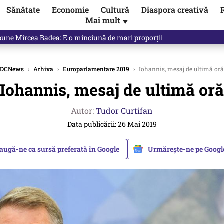
Sănătate
Economie
Cultură
Diaspora creativă
Mai mult
▼
 Ponta, Chirieac anticipa totul. Cine este acum în pericol / VIDEO
DCNews
›
Arhiva
›
Europarlamentare 2019
›
Iohannis, mesaj de ultimă oră
Iohannis, mesaj de ultimă oră
Autor:
Tudor Curtifan
Data publicării: 26 Mai 2019
augă-ne ca sursă preferată în Google
Urmărește-ne pe Goog