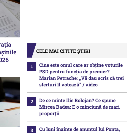
ația
CELE MAI CITITE ȘTIRI
șinile
2026
Cine este omul care ar obține voturile
PSD pentru funcția de premier?
Marian Petrache: „Vă dau scris că trei
sferturi îl votează” / video
De ce minte Ilie Bolojan? Ce spune
Mircea Badea: E o minciună de mari
proporții
Cu luni înainte de anunțul lui Ponta,