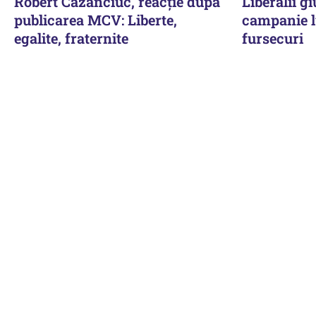
Robert Cazanciuc, reacţie după
Liberalii g
publicarea MCV: Liberte,
campanie l
egalite, fraternite
fursecuri