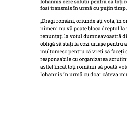
Iohannis cere soluții pentru ca toți 
fost transmis în urmă cu puțin timp.
„Dragi români, oriunde ați vota, în o
nimeni nu vă poate bloca dreptul la 
renunțați la votul dumneavoastră d
obligă să stați la cozi uriașe pentru 
mulțumesc pentru că vreți să faceți 
responsabile cu organizarea scrutinu
astfel încât toți românii să poată vo
Iohannis în urmă cu doar câteva mi