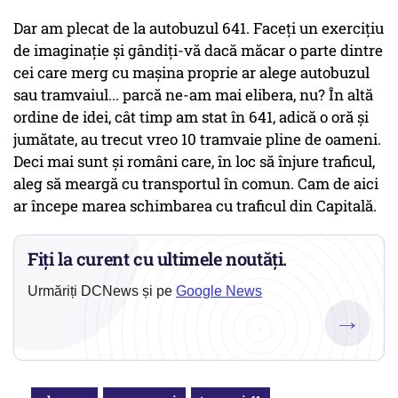
Dar am plecat de la autobuzul 641. Faceți un exercițiu
de imaginație și gândiți-vă dacă măcar o parte dintre
cei care merg cu mașina proprie ar alege autobuzul
sau tramvaiul... parcă ne-am mai elibera, nu? În altă
ordine de idei, cât timp am stat în 641, adică o oră și
jumătate, au trecut vreo 10 tramvaie pline de oameni.
Deci mai sunt și români care, în loc să înjure traficul,
aleg să meargă cu transportul în comun. Cam de aici
ar începe marea schimbarea cu traficul din Capitală.
Fiți la curent cu ultimele noutăți.
Urmăriți DCNews și pe
Google News
→