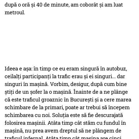
după o oră și 40 de minute, am coborât și am luat
metroul.
Ideea e așa: în timp ce eu eram singură în autobuz,
ceilalți participanți la trafic erau și ei singuri... dar
singuri în mașină. Vorbim, desigur, după cum bine
știți de un șofer la o mașină. Înainte de a ne plânge
că este traficul groaznic în București și a cere marea
schimbare de la primari, poate ar trebui să începem
schimbarea cu noi. Soluția este să fie descurajată
folosirea mașinii. Atâta timp cât stăm cu fundul în
mașină, nu prea avem dreptul să ne plângem de
traficul infernal. Atâta timp cât mașina are cinci