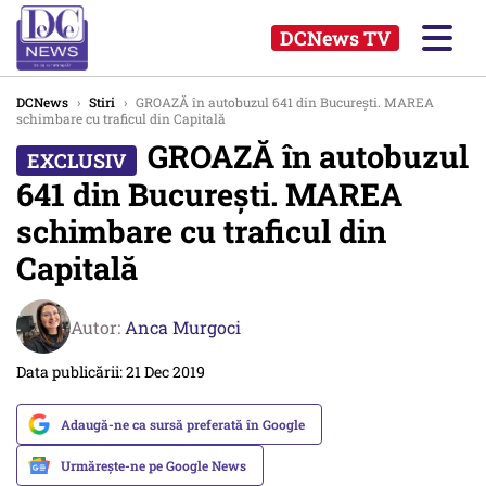
DCNews TV
DCNews
›
Stiri
›
GROAZĂ în autobuzul 641 din București. MAREA
schimbare cu traficul din Capitală
GROAZĂ în autobuzul
641 din București. MAREA
schimbare cu traficul din
Capitală
Autor:
Anca Murgoci
Data publicării: 21 Dec 2019
Adaugă-ne ca sursă preferată în Google
Urmărește-ne pe Google News