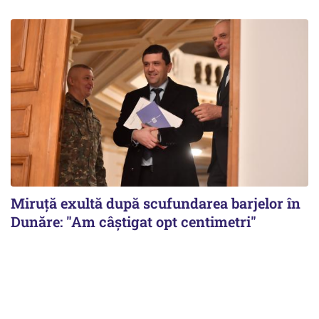
Miruță exultă după scufundarea barjelor în
Dunăre: "Am câștigat opt centimetri"