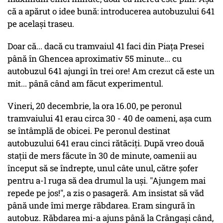
că a apărut o idee bună: introducerea autobuzului 641
pe același traseu.
Doar că... dacă cu tramvaiul 41 faci din Piața Presei
până în Ghencea aproximativ 55 minute... cu
autobuzul 641 ajungi în trei ore! Am crezut că este un
mit... până când am făcut experimentul.
Vineri, 20 decembrie, la ora 16.00, pe peronul
tramvaiului 41 erau circa 30 - 40 de oameni, așa cum
se întâmplă de obicei. Pe peronul destinat
autobuzului 641 erau cinci rătăciți. După vreo două
stații de mers făcute în 30 de minute, oamenii au
început să se îndrepte, unul câte unul, către șofer
pentru a-l ruga să dea drumul la uși.
"Ajungem mai
repede pe jos!"
, a zis o pasageră. Am insistat să văd
până unde îmi merge răbdarea. Eram singură în
autobuz. Răbdarea mi-a ajuns până la Crângași când,