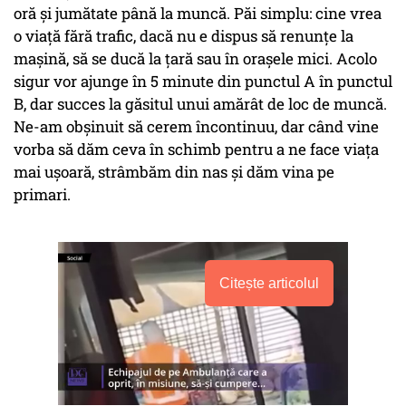
oră și jumătate până la muncă. Păi simplu: cine vrea
o viață fără trafic, dacă nu e dispus să renunțe la
mașină, să se ducă la țară sau în orașele mici. Acolo
sigur vor ajunge în 5 minute din punctul A în punctul
B, dar succes la găsitul unui amărât de loc de muncă.
Ne-am obșinuit să cerem încontinuu, dar când vine
vorba să dăm ceva în schimb pentru a ne face viața
mai ușoară, strâmbăm din nas și dăm vina pe
primari.
Citește articolul