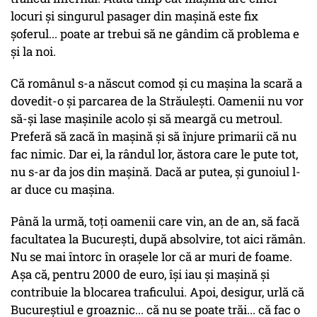
locuri și singurul pasager din mașină este fix
șoferul... poate ar trebui să ne gândim că problema e
și la noi.
Că românul s-a născut comod și cu mașina la scară a
dovedit-o și parcarea de la Străulești. Oamenii nu vor
să-și lase mașinile acolo și să meargă cu metroul.
Preferă să zacă în mașină și să înjure primarii că nu
fac nimic. Dar ei, la rândul lor, ăstora care le pute tot,
nu s-ar da jos din mașină. Dacă ar putea, și gunoiul l-
ar duce cu mașina.
Până la urmă, toți oamenii care vin, an de an, să facă
facultatea la București, după absolvire, tot aici rămân.
Nu se mai întorc în orașele lor că ar muri de foame.
Așa că, pentru 2000 de euro, își iau și mașină și
contribuie la blocarea traficului. Apoi, desigur, urlă că
Bucureștiul e groaznic... că nu se poate trăi... că fac o