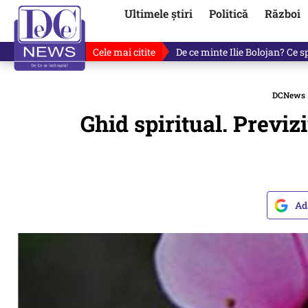
Ultimele știri
Politică
Război
Cele mai citite
Cu luni înainte de anunțul lui
DCNews
Ghid spiritual. Previz
Ad