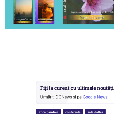
Fiți la curent cu ultimele noutăți
Urmăriți DCNews și pe
Google News
anca pandrea
conferinta
sala dalles