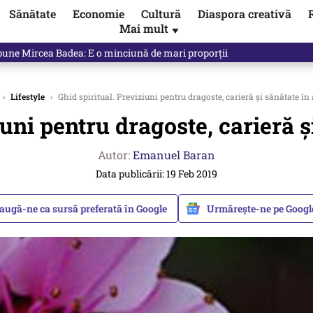
Sănătate
Economie
Cultură
Diaspora creativă
Mai mult
▼
 Ponta, Chirieac anticipa totul. Cine este acum în pericol / VIDEO
›
Lifestyle
›
Ghid spiritual. Previziuni pentru dragoste, carieră și sănătate în
iuni pentru dragoste, carieră ș
Autor:
Emanuel Baran
Data publicării: 19 Feb 2019
augă-ne ca sursă preferată în Google
Urmărește-ne pe Goog