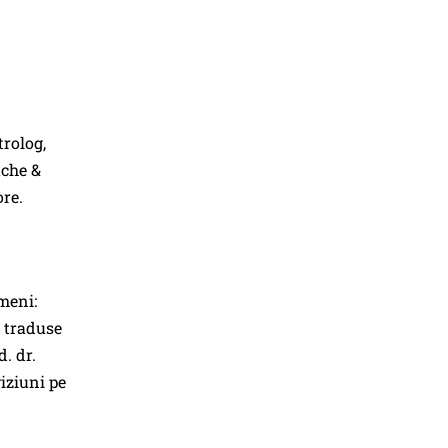
trolog,
ache &
ore.
meni:
, traduse
. dr.
viziuni pe