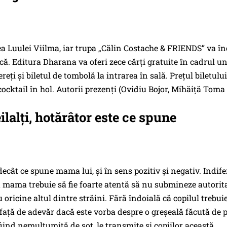
a Luulei Viilma, iar trupa „Călin Costache & FRIENDS” va în
. Editura Dharana va oferi zece cărți gratuite în cadrul un
ți și biletul de tombolă la intrarea în sală. Prețul biletulu
nicocktail în hol. Autorii prezenți (Ovidiu Bojor, Mihăiță Toma
ilalți, hotărâtor este ce spune
ecât ce spune mama lui, și în sens pozitiv și negativ. Indife
a mama trebuie să fie foarte atentă să nu submineze autorit
u oricine altul dintre străini. Fără îndoială că copilul trebui
și față de adevăr dacă este vorba despre o greșeală făcută de p
iind nemulțumită de soț, le transmite și copiilor această