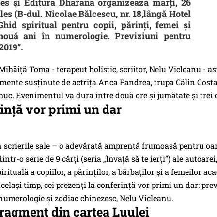
les și Editura Dharana organizează marți, 26
lles (B-dul. Nicolae Bălcescu, nr. 18,lângă Hotel
„Ghid spiritual pentru copii, părinți, femei și
 nouă ani în numerologie. Previziuni pentru
2019”.
Mihăiță Toma - terapeut holistic, scriitor, Nelu Vicleanu - as
omente susținute de actrița Anca Pandrea, trupa Călin Cost
c. Evenimentul va dura între două ore și jumătate și trei 
rință vor primi un dar
n scrierile sale – o adevărată amprentă frumoasă pentru oa
tr-o serie de 9 cărți (seria „Învață să te ierți”) ale autoarei
uală a copiilor, a părinților, a bărbaților și a femeilor acad
celași timp, cei prezenți la conferință vor primi un dar: pre
numerologie și zodiac chinezesc, Nelu Vicleanu.
fragment din cartea Luulei