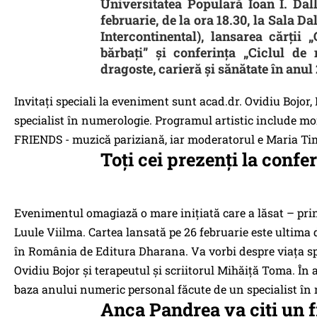
Universitatea Populară Ioan I. Dal
februarie, de la ora 18.30, la Sala Da
Intercontinental), lansarea cărții 
bărbați” și conferința „Ciclul de
dragoste, carieră și sănătate în anul 
Invitați speciali la eveniment sunt acad.dr. Ovidiu Bojor, 
specialist în numerologie. Programul artistic include m
FRIENDS - muzică pariziană, iar moderatorul e Maria Timu
Toți cei prezenți la confe
Evenimentul omagiază o mare inițiată care a lăsat – pri
Luule Viilma. Cartea lansată pe 26 februarie este ultima din
în România de Editura Dharana. Va vorbi despre viața spirit
Ovidiu Bojor și terapeutul și scriitorul Mihăiță Toma. În a
baza anului numeric personal făcute de un specialist în 
Anca Pandrea va citi un 