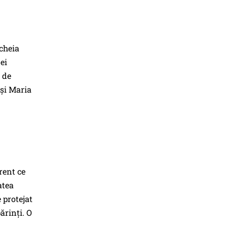
cheia
ei
i de
 și Maria
rent ce
atea
e protejat
ărinți. O