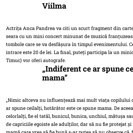
Viilma
Actrița Anca Pandrea va citi un scurt fragment din carte
seara cu un mini concert minunat de muzică franțuzească
tombole care se va desfășura în timpul evenimentului. Cere
intrare este 20 de lei. La final, puteți participa la un mi
Timuc) vor oferi autografe.
„Indiferent ce ar spune ce
mama”
„Nimic altceva nu influențează mai mult viața copilului d
ar spune ceilalți, hotărâtor este ce spune mama. De acee
celorlalți, fie el tatăl, bunicul, bunica, unchiul, mătușa sa
de capriciile egoiste ale adulților, dar să nu fie protejat 
mamă care vrea să fie bună s-ar putea să nu observe că, f