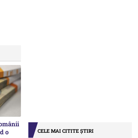
românii
CELE MAI CITITE ȘTIRI
d o