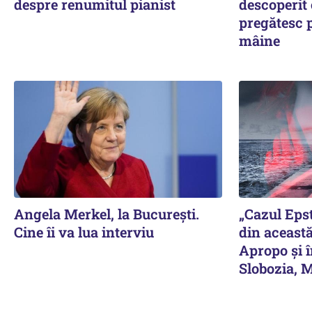
despre renumitul pianist
descoperit 
pregătesc 
mâine
Angela Merkel, la București.
„Cazul Eps
Cine îi va lua interviu
din această
Apropo și î
Slobozia, 