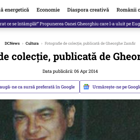
ză energetică
Economie
Diaspora creativă
Românii c
clinti pe Ilie Bolojan de la Palatul Victoria. Verdictul lui Bogdan Chiri
DCNews
›
Cultura
›
Fotografie de colecție, publicată de Gheorghe Zamfir
de colecție, publicată de Ghe
Data publicării: 06 Apr 2014
augă-ne ca sursă preferată în Google
Urmărește-ne pe Goog