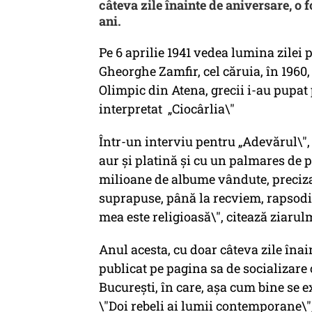
câteva zile înainte de aniversare, o f
ani.
Pe 6 aprilie 1941 vedea lumina zilei 
Gheorghe Zamfir, cel căruia, în 1960
Olimpic din Atena, grecii i-au pupat
interpretat „Ciocârlia\"
Într-un interviu pentru „Adevărul\",
aur şi platină și cu un palmares de pe
milioane de albume vândute, preciza
suprapuse, până la recviem, rapsodii
mea este religioasă\", citează ziarul
Anul acesta, cu doar câteva zile îna
publicat pe pagina sa de socializare o 
București, în care, așa cum bine se 
\"Doi rebeli ai lumii contemporane\"