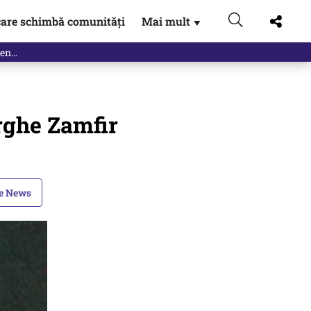
are schimbă comunități
Mai mult
▼
eac
orghe Zamfir
le News