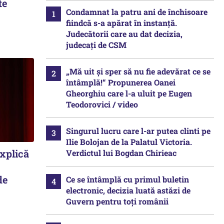
te
Condamnat la patru ani de închisoare
fiindcă s-a apărat în instanță.
Judecătorii care au dat decizia,
judecați de CSM
„Mă uit și sper să nu fie adevărat ce se
întâmplă!“ Propunerea Oanei
Gheorghiu care l-a uluit pe Eugen
Teodorovici / video
Singurul lucru care l-ar putea clinti pe
Ilie Bolojan de la Palatul Victoria.
explică
Verdictul lui Bogdan Chirieac
de
Ce se întâmplă cu primul buletin
electronic, decizia luată astăzi de
Guvern pentru toți românii