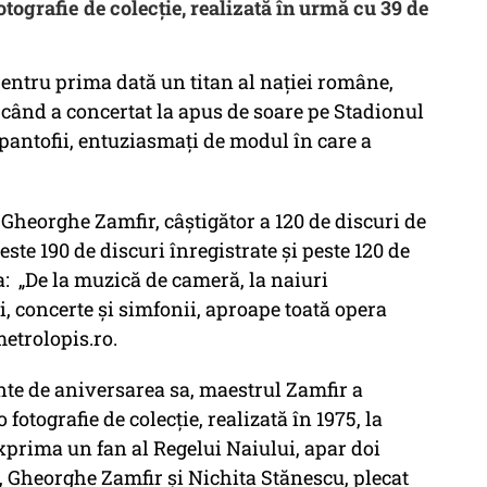
otografie de colecție, realizată în urmă cu 39 de
pentru prima dată un titan al nației române,
, când a concertat la apus de soare pe Stadionul
 pantofii, entuziasmați de modul în care a
 Gheorghe Zamfir, câştigător a 120 de discuri de
ste 190 de discuri înregistrate şi peste 120 de
: „De la muzică de cameră, la naiuri
, concerte şi simfonii, aproape toată opera
metrolopis.ro.
inte de aniversarea sa, maestrul Zamfir a
fotografie de colecție, realizată în 1975, la
exprima un fan al Regelui Naiului, apar doi
, Gheorghe Zamfir și Nichita Stănescu, plecat