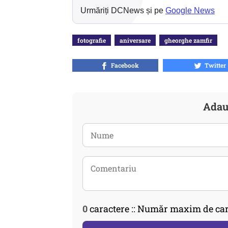
Urmăriți DCNews și pe
Google News
fotografie
aniversare
gheorghe zamfir
Facebook
Twitter
Adau
0
caractere :: Număr maxim de car