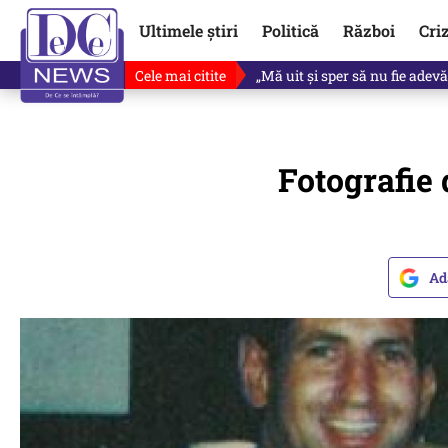
Ultimele știri
Politică
Război
Cri
Cele mai citite
Singurul lucru care l-ar putea 
Fotografie 
Ad