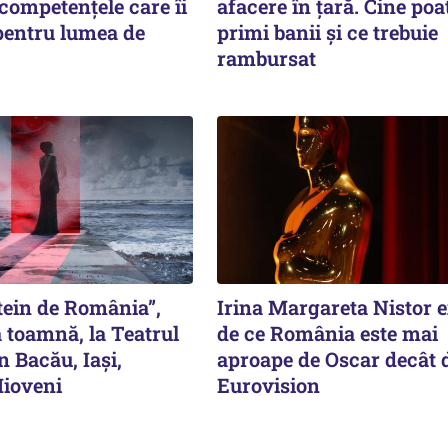
competențele care îi
afacere în țară. Cine poa
pentru lumea de
primi banii și ce trebuie
rambursat
tein de România”,
Irina Margareta Nistor 
 toamnă, la Teatrul
de ce România este mai
n Bacău, Iași,
aproape de Oscar decât 
Mioveni
Eurovision