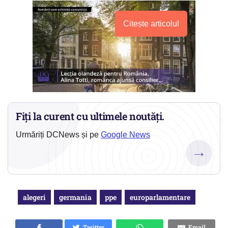
Citește articolul
Fiți la curent cu ultimele noutăți.
Urmăriți DCNews și pe
Google News
→
alegeri
germania
ppe
europarlamentare
Twitter
Email