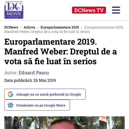
DCNews TV
DCNews
›
Arhiva
›
Europarlamentare 2019
›
Europarlamentare 2019.
Manfred Weber: Dreptul de a vota să fie luat în serios
Europarlamentare 2019.
Manfred Weber: Dreptul de a
vota să fie luat în serios
Autor:
Eduard Pascu
Data publicării: 26 Mai 2019
Adaugă-ne ca sursă preferată în Google
Urmărește-ne pe Google News