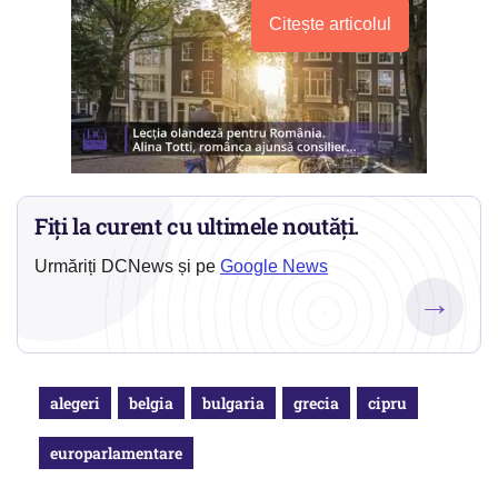
Citește articolul
Fiți la curent cu ultimele noutăți.
Urmăriți DCNews și pe
Google News
→
alegeri
belgia
bulgaria
grecia
cipru
europarlamentare