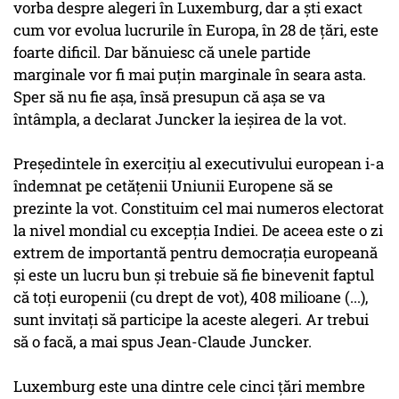
vorba despre alegeri în Luxemburg, dar a şti exact
cum vor evolua lucrurile în Europa, în 28 de ţări, este
foarte dificil. Dar bănuiesc că unele partide
marginale vor fi mai puţin marginale în seara asta.
Sper să nu fie aşa, însă presupun că aşa se va
întâmpla, a declarat Juncker la ieşirea de la vot.
Preşedintele în exerciţiu al executivului european i-a
îndemnat pe cetăţenii Uniunii Europene să se
prezinte la vot. Constituim cel mai numeros electorat
la nivel mondial cu excepţia Indiei. De aceea este o zi
extrem de importantă pentru democraţia europeană
şi este un lucru bun şi trebuie să fie binevenit faptul
că toţi europenii (cu drept de vot), 408 milioane (...),
sunt invitaţi să participe la aceste alegeri. Ar trebui
să o facă, a mai spus Jean-Claude Juncker.
Luxemburg este una dintre cele cinci ţări membre