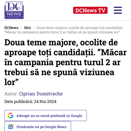
DCNews TV
DCNews
›
Stiri
›
Doua teme majore, ocolite de aproape toți candidații.
”Măcar în campania pentru turul 2 ar trebui să ne spună viziunea lor”
Doua teme majore, ocolite de
aproape toți candidații. ”Măcar
în campania pentru turul 2 ar
trebui să ne spună viziunea
lor”
Autor:
Ciprian Dumitrache
Data publicării: 24 Noi 2024
Adaugă-ne ca sursă preferată în Google
Urmărește-ne pe Google News