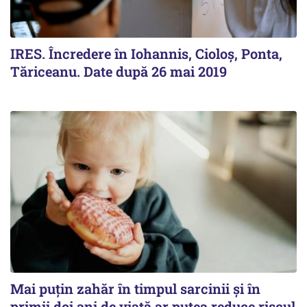
IRES. Încredere în Iohannis, Cioloș, Ponta,
Tăriceanu. Date după 26 mai 2019
Mai puțin zahăr în timpul sarcinii și în
primii doi ani de viață ar putea reduce riscul