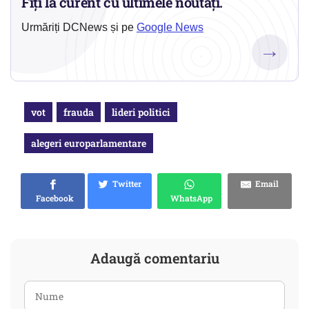
Fiți la curent cu ultimele noutăți.
Urmăriți DCNews și pe
Google News
→
vot
frauda
lideri politici
alegeri europarlamentare
Twitter
Email
Facebook
WhatsApp
Adaugă comentariu