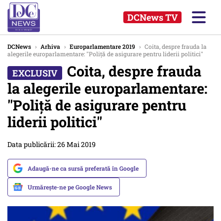
DCNews TV
DCNews
›
Arhiva
›
Europarlamentare 2019
›
Coita, despre frauda la
alegerile europarlamentare: ''Poliță de asigurare pentru liderii politici''
Coita, despre frauda
la alegerile europarlamentare:
''Poliță de asigurare pentru
liderii politici''
Data publicării: 26 Mai 2019
Adaugă-ne ca sursă preferată în Google
Urmărește-ne pe Google News