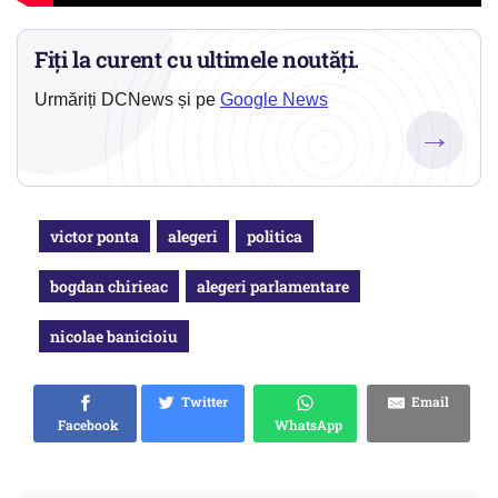
Fiți la curent cu ultimele noutăți.
Urmăriți DCNews și pe
Google News
→
victor ponta
alegeri
politica
bogdan chirieac
alegeri parlamentare
nicolae banicioiu
Twitter
Email
Facebook
WhatsApp