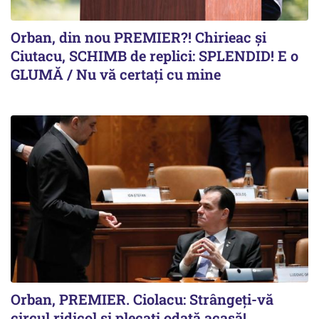
Orban, din nou PREMIER?! Chirieac și
Ciutacu, SCHIMB de replici: SPLENDID! E o
GLUMĂ / Nu vă certați cu mine
Orban, PREMIER. Ciolacu: Strângeți-vă
circul ridicol și plecați odată acasă!