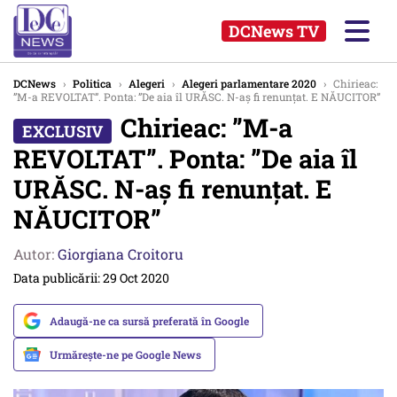
DCNews TV
DCNews
›
Politica
›
Alegeri
›
Alegeri parlamentare 2020
›
Chirieac:
”M-a REVOLTAT”. Ponta: ”De aia îl URĂSC. N-aș fi renunțat. E NĂUCITOR”
Chirieac: ”M-a
REVOLTAT”. Ponta: ”De aia îl
URĂSC. N-aș fi renunțat. E
NĂUCITOR”
Autor:
Giorgiana Croitoru
Data publicării: 29 Oct 2020
Adaugă-ne ca sursă preferată în Google
Urmărește-ne pe Google News