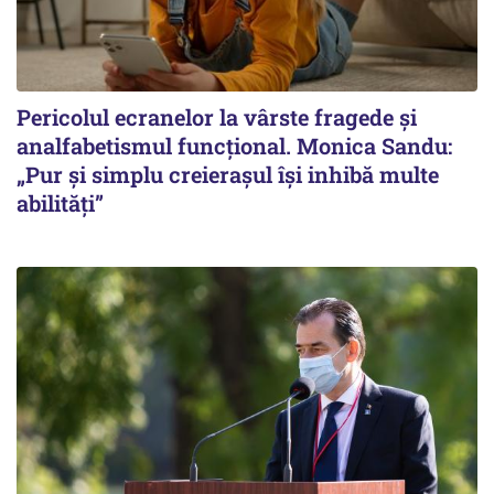
Pericolul ecranelor la vârste fragede și
analfabetismul funcțional. Monica Sandu:
„Pur și simplu creierașul își inhibă multe
abilități”