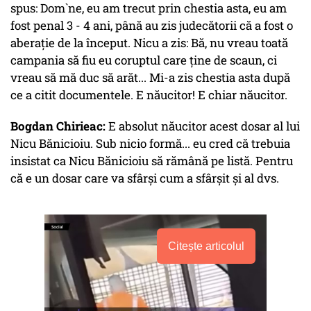
spus: Dom`ne, eu am trecut prin chestia asta, eu am
fost penal 3 - 4 ani, până au zis judecătorii că a fost o
aberație de la început. Nicu a zis: Bă, nu vreau toată
campania să fiu eu coruptul care ține de scaun, ci
vreau să mă duc să arăt... Mi-a zis chestia asta după
ce a citit documentele. E năucitor! E chiar năucitor.
Bogdan Chirieac:
E absolut năucitor acest dosar al lui
Nicu Bănicioiu. Sub nicio formă... eu cred că trebuia
insistat ca Nicu Bănicioiu să rămână pe listă. Pentru
că e un dosar care va sfârși cum a sfârșit și al dvs.
Citește articolul