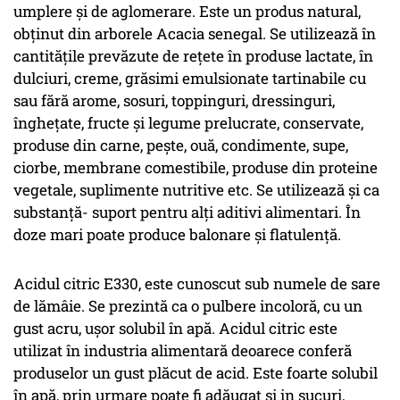
umplere şi de aglomerare. Este un produs natural,
obţinut din arborele Acacia senegal. Se utilizează în
cantităţile prevăzute de reţete în produse lactate, în
dulciuri, creme, grăsimi emulsionate tartinabile cu
sau fără arome, sosuri, toppinguri, dressinguri,
îngheţate, fructe şi legume prelucrate, conservate,
produse din carne, peşte, ouă, condimente, supe,
ciorbe, membrane comestibile, produse din proteine
vegetale, suplimente nutritive etc. Se utilizează şi ca
substanţă- suport pentru alţi aditivi alimentari. În
doze mari poate produce balonare şi flatulenţă.
Acidul citric E330, este cunoscut sub numele de sare
de lămâie. Se prezintă ca o pulbere incoloră, cu un
gust acru, ușor solubil în apă. Acidul citric este
utilizat în industria alimentară deoarece conferă
produselor un gust plăcut de acid. Este foarte solubil
în apă, prin urmare poate fi adăugat si in sucuri,