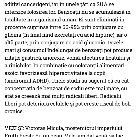
aditivi cancerigeni, iar în unele țări ca SUA se
interzice folosirea lor. Benzoații nu se acumulează în
totalitate în organismul uman. Ei sunt eliminați în
procente cuprinse între 66-95% prin conjugare cu
glicina (în final fiind excretați cu acid hipuric), iar o
altă parte, prin conjugare cu acid gluconic. Dozele
mari și consumul îndelungat de benzoați pot produce
iritație gastrică, anorexie, vomă, afectarea ficatului și
a rinichilor. În combinație cu coloranții alimentari
azoici favorizează hiperactivitatea la copii
(sindromul ADHD). Unele studii au sugerat că cu cât
concentrația de benzoat de sodiu este mai mare, cu
atât se creează mai mulți radicali liberi. Radicalii
liberi pot deteriora celulele și pot crește riscul de boli
cronice.
VEZI ȘI: Victoraș Micula, moștenitorul imperiului
Frutti Fresh: Eu nu beau. Vi le-am dat vouă, să fac