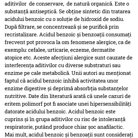
aditivilor de conservare, de natură organică. Este o
substanță antiseptică. Se obține sintetic din tratarea
acidului benzoic cu o soluție de hidroxid de sodiu.
După filtrare, se concentrează și se purifică prin
recristalizare. Acidul benzoic și benzoații consumați
frecvent pot provoca la om fenomene alergice, ca de
exemplu: cefalee, urticarie, eczeme, dermatite
atopice etc. Aceste afecțiuni alergice sunt cauzate de
interferența aditivilor cu diverse substraturi sau
enzime pe cale metabolică. Unii autori au menționat
faptul că acidul benzoic inhibă activitatea unor
enzime digestive și deprimă absorbția substanțelor
nutritive. Date din literatură arată că unele cazuri de
eritem polimorf pot fi asociate unei hipersensibilități
datorate acidului benzoic. Acidul benzoic este
cuprins și în grupa aditivilor cu risc de intoleranță
respiratorie, putând produce chiar șoc anafilactic.
Mai mult, acidul benzoic și benzoații sunt considerați