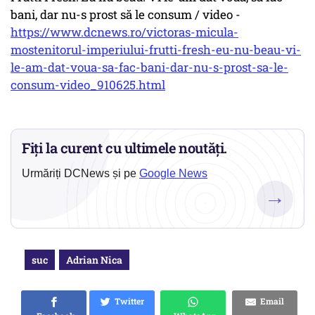
bani, dar nu-s prost să le consum / video -
https://www.dcnews.ro/victoras-micula-
mostenitorul-imperiului-frutti-fresh-eu-nu-beau-vi-
le-am-dat-voua-sa-fac-bani-dar-nu-s-prost-sa-le-
consum-video_910625.html
Fiți la curent cu ultimele noutăți.
Urmăriți DCNews și pe
Google News
→
suc
Adrian Nica
Twitter
Email