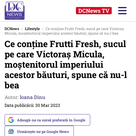
DCNews TV
DCNews
›
Lifestyle
›
Ce conține Frutti Fresh, sucul pe care Victoraș
Micula, moștenitorul imperiului acestor băuturi, spune că nu-l bea
Ce conține Frutti Fresh, sucul
pe care Victoraș Micula,
moștenitorul imperiului
acestor băuturi, spune că nu-l
bea
Autor:
Ioana Dinu
Data publicării: 30 Mar 2023
Adaugă-ne ca sursă preferată în Google
Urmărește-ne pe Google News