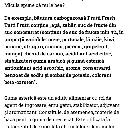
Micula spune că nu le bea?
De exemplu, băutura carbogazoasă Frutti Fresh
Tutti Frutti conține „apă, zahăr, suc de fructe din
suc concentrat (conținut de suc de fructe min 4%, în
proporții variabile: mere, portocale, lămâie, kiwi,
banane, struguri, ananas, piersici, grapefruit,
mango), dioxid de carbon, acidifiant acid citric,
stabilizatori gumă arabică și gumă esterică,
antioxidant acid ascorbic, arome, conservanți
benzoat de sodiu și sorbat de potasiu, colorant
beta-caroten”.
Guma esterică este un aditiv alimentar cu rol de
agent de îngroşare, emulgator, stabilizator, adjuvant
şi aromatizant. Constituie, de asemenea, materie de
bază pentru guma de mestecat. Este utilizată la
tratamentul de suprafaţă al fructelor şi legumelor