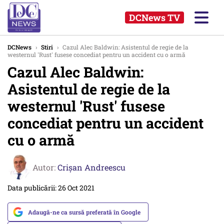
DCNews TV
DCNews
›
Stiri
›
Cazul Alec Baldwin: Asistentul de regie de la
westernul 'Rust' fusese concediat pentru un accident cu o armă
Cazul Alec Baldwin:
Asistentul de regie de la
westernul 'Rust' fusese
concediat pentru un accident
cu o armă
Autor:
Crişan Andreescu
Data publicării: 26 Oct 2021
Adaugă-ne ca sursă preferată în Google