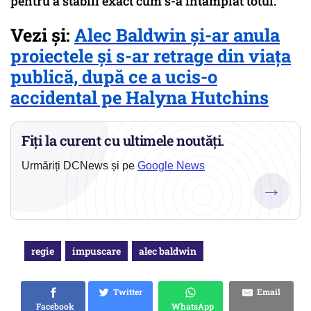
pentru a stabili exact cum s-a întâmplat totul.
Vezi și:
Alec Baldwin și-ar anula
proiectele și s-ar retrage din viața
publică, după ce a ucis-o
accidental pe Halyna Hutchins
Fiți la curent cu ultimele noutăți.
Urmăriți DCNews și pe
Google News
→
regie
impuscare
alec baldwin
Twitter
Email
Facebook
WhatsApp