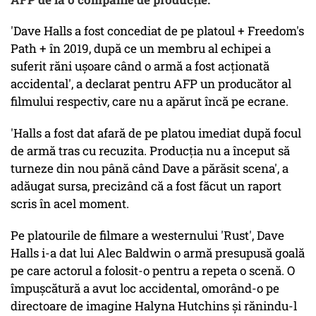
'Dave Halls a fost concediat de pe platoul + Freedom's
Path + în 2019, după ce un membru al echipei a
suferit răni uşoare când o armă a fost acţionată
accidental', a declarat pentru AFP un producător al
filmului respectiv, care nu a apărut încă pe ecrane.
'Halls a fost dat afară de pe platou imediat după focul
de armă tras cu recuzita. Producţia nu a început să
turneze din nou până când Dave a părăsit scena', a
adăugat sursa, precizând că a fost făcut un raport
scris în acel moment.
Pe platourile de filmare a westernului 'Rust', Dave
Halls i-a dat lui Alec Baldwin o armă presupusă goală
pe care actorul a folosit-o pentru a repeta o scenă. O
împuşcătură a avut loc accidental, omorând-o pe
directoare de imagine Halyna Hutchins şi rănindu-l