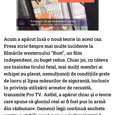
Acum a apărut însă o nouă teorie în acest caz.
Presa scrie despre mai multe incidente la
filmările westernului "Rust", un film
independent, cu buget redus. Chiar joi, cu câteva
ore înaintea tirului fatal, mai mulţi membri ai
echipei au plecat, nemulţumiţi de condiţiile grele
de lucru şi lipsa măsurilor de siguranţă, inclusiv
în privinţa utilizării armelor de recuzită,
transmite Pro TV. Astfel, a apărut chiar și o teorie
care spune că glonțul real ar fi fost pus în armă
din răzbunare. Oamenii legii continuă ancheta