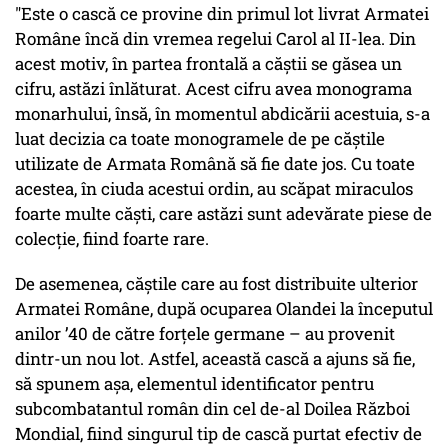
"Este o cască ce provine din primul lot livrat Armatei
Române încă din vremea regelui Carol al II-lea. Din
acest motiv, în partea frontală a căștii se găsea un
cifru, astăzi înlăturat. Acest cifru avea monograma
monarhului, însă, în momentul abdicării acestuia, s-a
luat decizia ca toate monogramele de pe căștile
utilizate de Armata Română să fie date jos. Cu toate
acestea, în ciuda acestui ordin, au scăpat miraculos
foarte multe căști, care astăzi sunt adevărate piese de
colecție, fiind foarte rare.
De asemenea, căștile care au fost distribuite ulterior
Armatei Române, după ocuparea Olandei la începutul
anilor ’40 de către forțele germane – au provenit
dintr-un nou lot. Astfel, această cască a ajuns să fie,
să spunem așa, elementul identificator pentru
subcombatantul român din cel de-al Doilea Război
Mondial, fiind singurul tip de cască purtat efectiv de