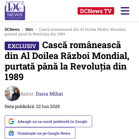
DCNews TV
DCNews
›
Stiri
›
Cască românească din Al Doilea Război Mondial,
purtată până la Revoluția din 1989
Cască românească
din Al Doilea Război Mondial,
purtată până la Revoluția din
1989
Autor:
Dana Mihai
Data publicării: 22 Iun 2025
Adaugă-ne ca sursă preferată în Google
Urmărește-ne pe Google News