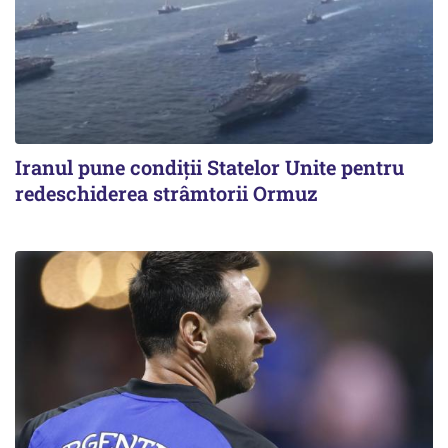
Iranul pune condiții Statelor Unite pentru
redeschiderea strâmtorii Ormuz