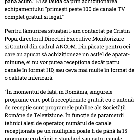
până acum." Ei se laudă că prin achiziționarea
echipamentului "primești peste 100 de canale TV
complet gratuit și legal."
Pentru lămurirea situației l-am contactat pe Cristin
Popa, directorul Directiei Executive Monitorizare
si Control din cadrul ANCOM. Din păcate pentru cei
care au apucat să achiziționeze un astfel de aparat-
minune, ei nu vor putea recepționa decât patru
canale în format HD, sau ceva mai multe în format de
o calitate inferioară.
"În momentul de față, în România, singurele
programe care pot fi recepționate gratuit cu o antenă
de recepție sunt programele publice ale Societății
Române de Televiziune. În funcție de parametrii
tehnici aleși de operator, numărul de canale
recepționate pe un multiplex poate fi de până la 15
programe cu definiție standard sau patru canale