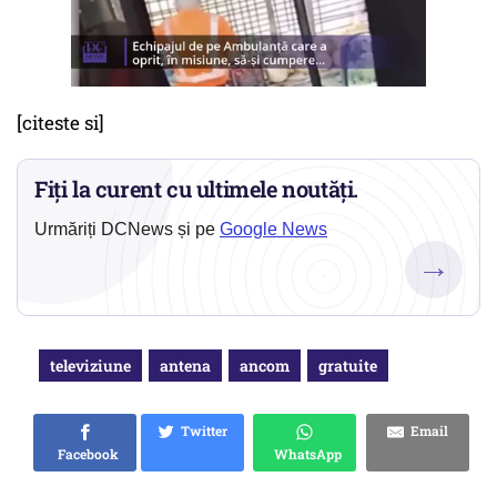
[citeste si]
Fiți la curent cu ultimele noutăți.
Urmăriți DCNews și pe
Google News
→
televiziune
antena
ancom
gratuite
Twitter
Email
Facebook
WhatsApp