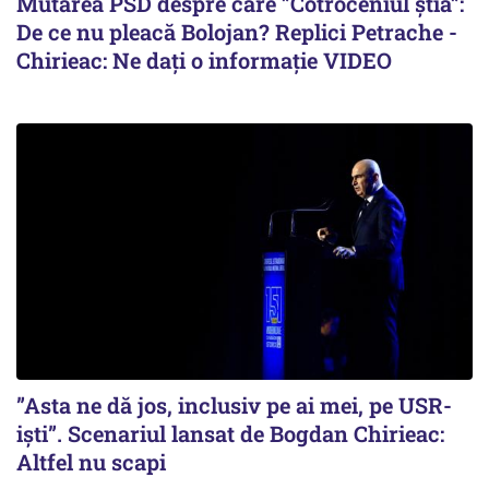
Mutarea PSD despre care ”Cotroceniul știa”:
De ce nu pleacă Bolojan? Replici Petrache -
Chirieac: Ne dați o informație VIDEO
”Asta ne dă jos, inclusiv pe ai mei, pe USR-
iști”. Scenariul lansat de Bogdan Chirieac:
Altfel nu scapi