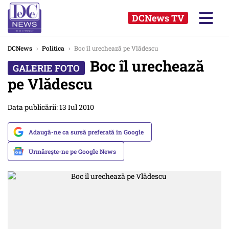
DCNews TV
DCNews
›
Politica
›
Boc îl urechează pe Vlădescu
Boc îl urechează
pe Vlădescu
Data publicării: 13 Iul 2010
Adaugă-ne ca sursă preferată în Google
Urmărește-ne pe Google News