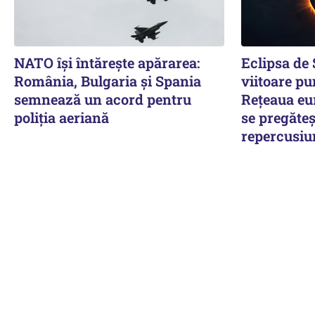
NATO își întărește apărarea:
Eclipsa de
România, Bulgaria și Spania
viitoare pu
semnează un acord pentru
Rețeaua eu
poliția aeriană
se pregăteș
repercusiu