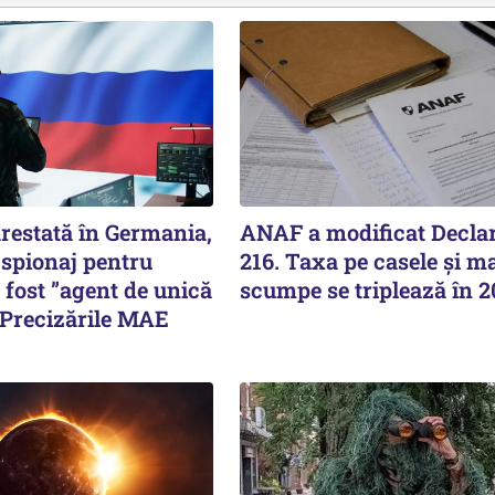
estată în Germania,
ANAF a modificat Declar
 spionaj pentru
216. Taxa pe casele și ma
i fost ”agent de unică
scumpe se triplează în 
 Precizările MAE