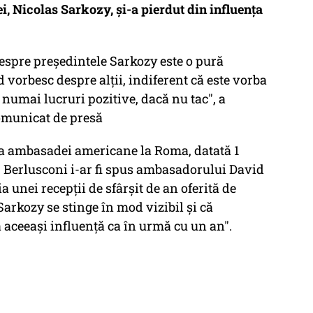
i, Nicolas Sarkozy, și-a pierdut din influența
despre preşedintele Sarkozy este o pură
 vorbesc despre alţii, indiferent că este vorba
 numai lucruri pozitive, dacă nu tac", a
comunicat de presă
 a ambasadei americane la Roma, datată 1
, Berlusconi i-ar fi spus ambasadorului David
 unei recepţii de sfârşit de an oferită de
rkozy se stinge în mod vizibil şi că
 aceeaşi influenţă ca în urmă cu un an".