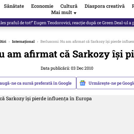
Sănătate
Economie
Cultură
Diaspora creativă
Mai mult
▼
les praful de tot!” Eugen Teodorovici, reacție după ce Green Deal-ul a
Stiri
›
Internațional
›
Berlusconi: Nu am afirmat că Sarkozy își pierde influe
u am afirmat că Sarkozy își p
Data publicării: 03 Dec 2010
augă-ne ca sursă preferată în Google
Urmărește-ne pe Goog