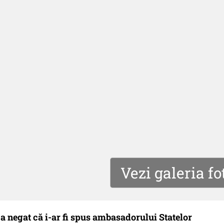
Vezi galeria fo
 a negat că i-ar fi spus ambasadorului Statelor