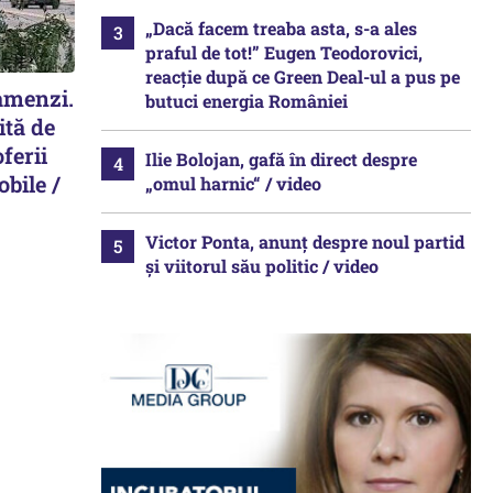
„Dacă facem treaba asta, s-a ales
praful de tot!” Eugen Teodorovici,
reacție după ce Green Deal-ul a pus pe
 amenzi.
butuci energia României
ită de
ferii
Ilie Bolojan, gafă în direct despre
obile /
„omul harnic“ / video
Victor Ponta, anunț despre noul partid
și viitorul său politic / video