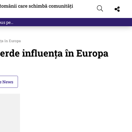
Românii care schimbă comunități
 pus pe…
nța în Europa
ierde influența în Europa
le News