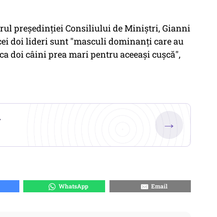
arul preşedinţiei Consiliului de Miniştri, Gianni
cei doi lideri sunt "masculi dominanţi care au
 ca doi câini prea mari pentru aceeaşi cuşcă",
.
→
WhatsApp
Email