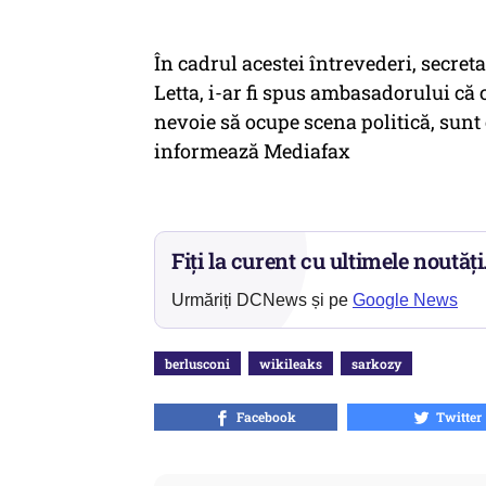
În cadrul acestei întrevederi, secret
Letta, i-ar fi spus ambasadorului că 
nevoie să ocupe scena politică, sunt
informează Mediafax
Fiți la curent cu ultimele noutăți
Urmăriți DCNews și pe
Google News
berlusconi
wikileaks
sarkozy
Facebook
Twitter