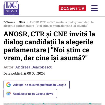
DCNews TV
DCNews
›
Stiri
›
ANOSR, CTR și CNE invită la dialog candidații la
alegerile parlamentare | "Noi știm ce vrem, dar cine își asumă?"
ANOSR, CTR și CNE invită la
dialog candidații la alegerile
parlamentare | "Noi știm ce
vrem, dar cine își asumă?"
Autor:
Andreea Deaconescu
Data publicării: 08 Oct 2024
Adaugă-ne ca sursă preferată în Google
Urmărește-ne pe Google News