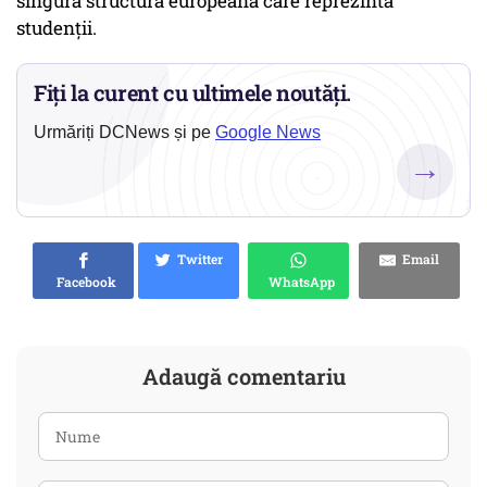
singura structură europeană care reprezintă
studenții.
Fiți la curent cu ultimele noutăți.
Urmăriți DCNews și pe
Google News
→
Twitter
Email
Facebook
WhatsApp
Adaugă comentariu