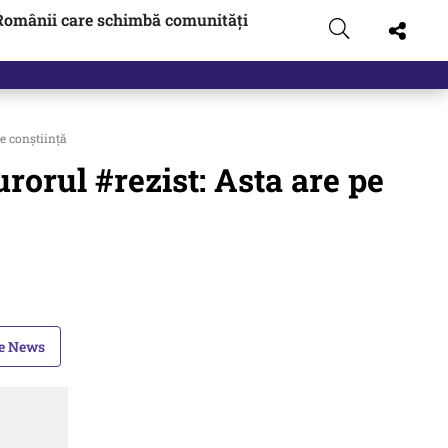
Românii care schimbă comunități
e conștiință
rorul #rezist: Asta are pe
le News