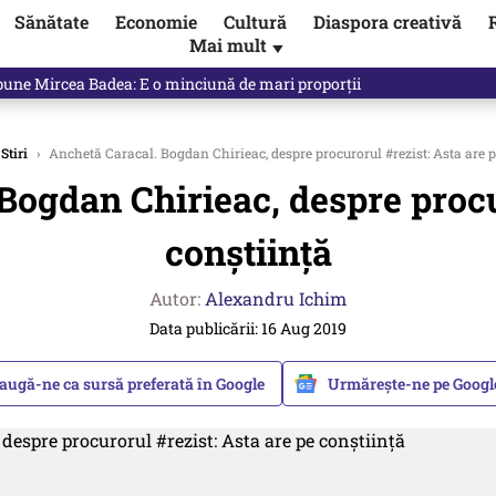
Sănătate
Economie
Cultură
Diaspora creativă
Mai mult
▼
, public, lui Ilie Bolojan / video
Stiri
›
Anchetă Caracal. Bogdan Chirieac, despre procurorul #rezist: Asta are p
Bogdan Chirieac, despre procu
conștiință
Autor:
Alexandru Ichim
Data publicării: 16 Aug 2019
augă-ne ca sursă preferată în Google
Urmărește-ne pe Goog