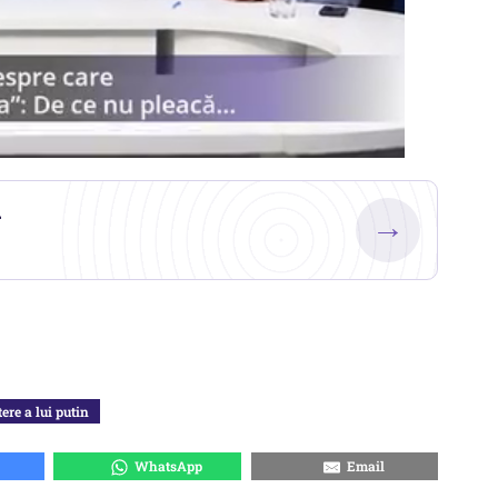
.
→
ere a lui putin
WhatsApp
Email