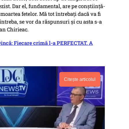
zist. Dar el, fundamental, are pe conștiință-
moartea fetelor. Mă tot întrebați dacă va fi
întreba, se vor da răspunsuri și cu asta s-a
dan Chirieac.
Dincă: Fiecare crimă l-a PERFECTAT. A
Citește articolul