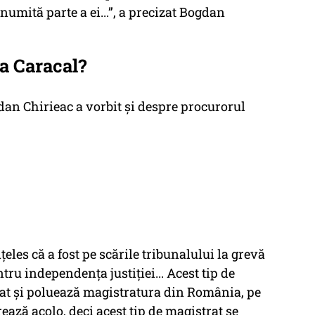
umită parte a ei...”, a precizat Bogdan
la Caracal?
gdan Chirieac a vorbit și despre procurorul
eles că a fost pe scările tribunalului la grevă
ntru independența justiției... Acest tip de
luat și poluează magistratura din România, pe
ază acolo, deci acest tip de magistrat se