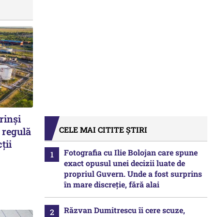
rinși
CELE MAI CITITE ȘTIRI
 regulă
ții
Fotografia cu Ilie Bolojan care spune
exact opusul unei decizii luate de
propriul Guvern. Unde a fost surprins
în mare discreție, fără alai
Răzvan Dumitrescu îi cere scuze,