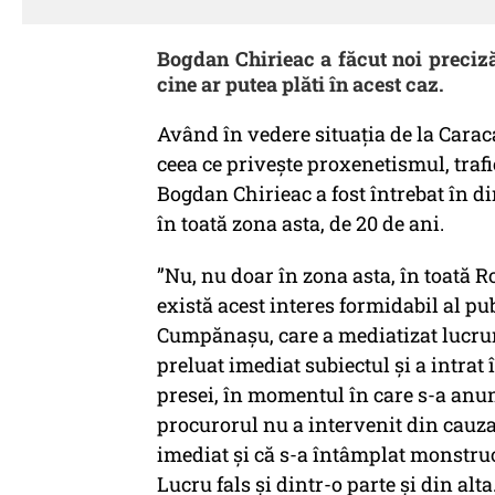
Bogdan Chirieac a făcut noi preciză
cine ar putea plăti în acest caz.
Având în vedere situația de la Caraca
ceea ce privește proxenetismul, trafi
Bogdan Chirieac a fost întrebat în 
în toată zona asta, de 20 de ani.
”Nu, nu doar în zona asta, în toată Ro
există acest interes formidabil al pu
Cumpănașu, care a mediatizat lucruri
preluat imediat subiectul și a intrat
presei, în momentul în care s-a anun
procurorul nu a intervenit din cauza 
imediat și că s-a întâmplat monstruoz
Lucru fals și dintr-o parte și din alt