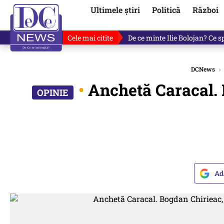
Ultimele știri
Politică
Război
Cele mai citite
Răzvan Dumitrescu îi cere scuze
DCNews
›
•
Anchetă Caracal. 
Ad