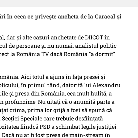
ri în ceea ce privește ancheta de la Caracal și
l, dar și alte cazuri anchetate de DIICOT în
cul de persoane și nu numai, analistul politic
direct la România TV dacă România ”a dormit”
mânia. Aici totul a ajuns în fața presei și
blicului, în primul rând, datorită lui Alexandru
le și presa din România, cea mult hulită, a
 în profunzime. Nu uitați că o anumită parte a
țat crima, prima lor grijă a fost să spună că
Secției Speciale care trebuie desființată
itatea fiindcă PSD a schimbat legile justiției.
a. Dacă nu ar fi fost presa de main-stream în