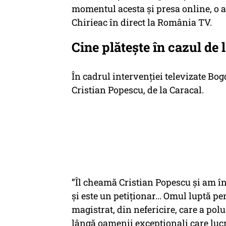
momentul acesta și presa online, o an
Chirieac în direct la România TV.
Cine plătește în cazul de 
În cadrul intervenției televizate Bo
Cristian Popescu, de la Caracal.
”Îl cheamă Cristian Popescu și am înț
și este un petiționar... Omul luptă pe
magistrat, din nefericire, care a po
lângă oamenii excepționali care lucre