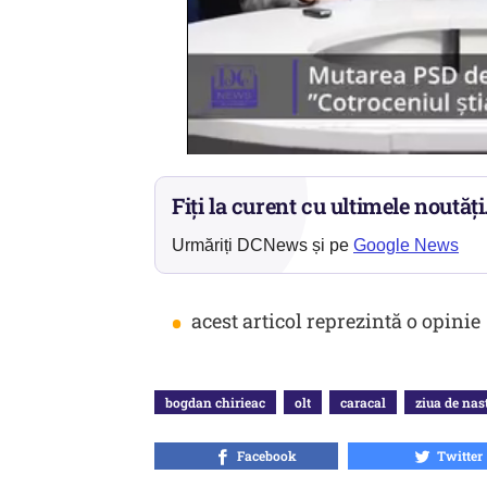
Fiți la curent cu ultimele noutăți
Urmăriți DCNews și pe
Google News
•
acest articol reprezintă o opinie
bogdan chirieac
olt
caracal
ziua de nast
Facebook
Twitter