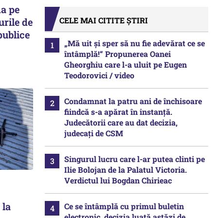
ma pe
CELE MAI CITITE ȘTIRI
urile de
publice
„Mă uit și sper să nu fie adevărat ce se
întâmplă!“ Propunerea Oanei
Gheorghiu care l-a uluit pe Eugen
Teodorovici / video
Condamnat la patru ani de închisoare
fiindcă s-a apărat în instanță.
Judecătorii care au dat decizia,
judecați de CSM
Singurul lucru care l-ar putea clinti pe
Ilie Bolojan de la Palatul Victoria.
Verdictul lui Bogdan Chirieac
 la
Ce se întâmplă cu primul buletin
electronic, decizia luată astăzi de