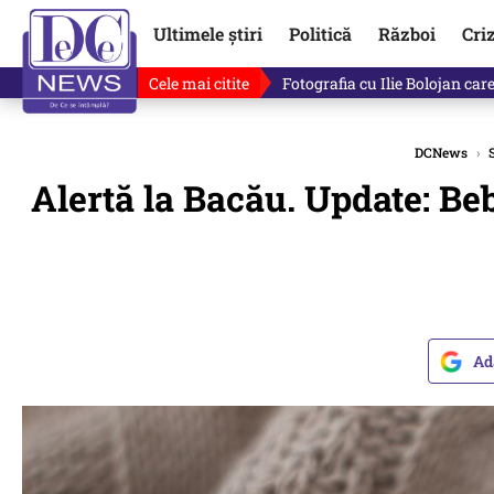
Ultimele știri
Politică
Război
Cri
Cele mai citite
Lucruri neștiute despre Mihai 
DCNews
›
S
Alertă la Bacău. Update: Bebe
Ad