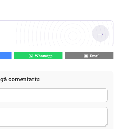
.
→
WhatsApp
Email
gă comentariu