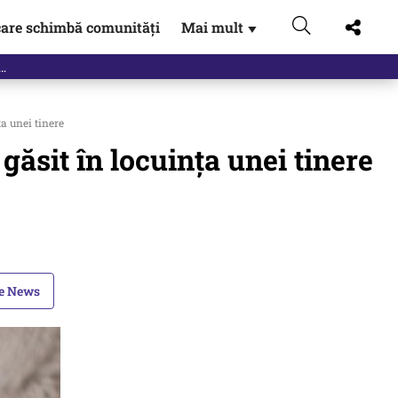
are schimbă comunități
Mai mult
▼
ța unei tinere
 găsit în locuința unei tinere
le News