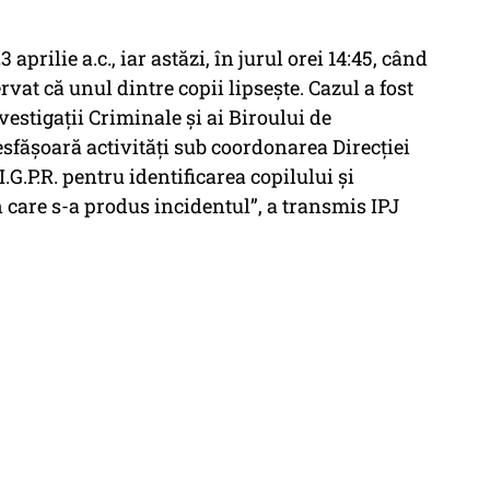
prilie a.c., iar astăzi, în jurul orei 14:45, când
ervat că unul dintre copii lipsește. Cazul a fost
nvestigații Criminale și ai Biroului de
esfășoară activități sub coordonarea Direcției
.G.P.R. pentru identificarea copilului și
n care s-a produs incidentul”, a transmis IPJ