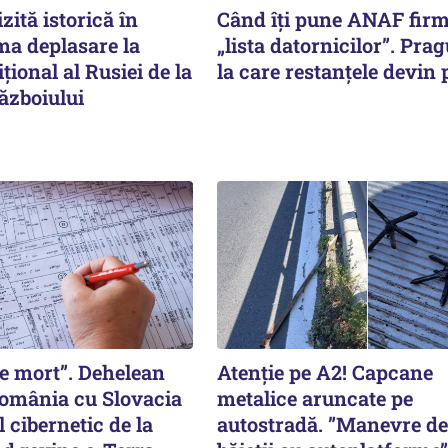
zită istorică în
Când îți pune ANAF fir
ma deplasare la
„lista datornicilor”. Prag
ițional al Rusiei de la
la care restanțele devin 
ăzboiului
 e mort”. Dehelean
Atenție pe A2! Capcane
omânia cu Slovacia
metalice aruncate pe
 cibernetic de la
autostradă. ”Manevre de