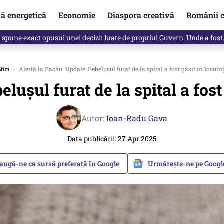
ză energetică
Economie
Diaspora creativă
Românii c
Vîrdol, dezvăluite de o colegă. Povestea pilotului militar dincolo de…
tiri
›
Alertă la Bacău. Update: Bebelușul furat de la spital a fost găsit în locuin
lușul furat de la spital a fost
Autor:
Ioan-Radu Gava
Data publicării: 27 Apr 2025
augă-ne ca sursă preferată în Google
Urmărește-ne pe Goog