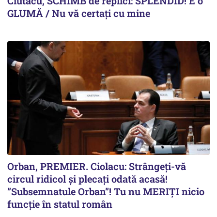
Ciutacu, SCHIMB de replici: SPLENDID! E o
GLUMĂ / Nu vă certați cu mine
Orban, PREMIER. Ciolacu: Strângeți-vă
circul ridicol și plecați odată acasă!
”Subsemnatule Orban”! Tu nu MERIȚI nicio
funcție în statul român