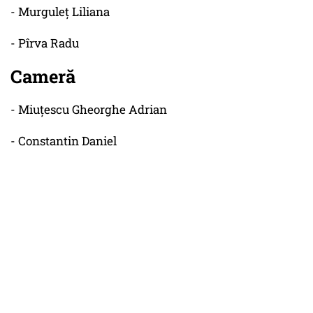
- Murguleț Liliana
- Pîrva Radu
Cameră
- Miuțescu Gheorghe Adrian
- Constantin Daniel