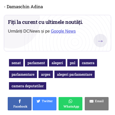
- Damaschin Adina
Fiți la curent cu ultimele noutăți.
Urmăriți DCNews și pe
Google News
→
senat
parlament
alegeri
pnl
camera
parlamentare
arges
alegeri parlamentare
camera deputatilor
Twitter
Email
Facebook
WhatsApp