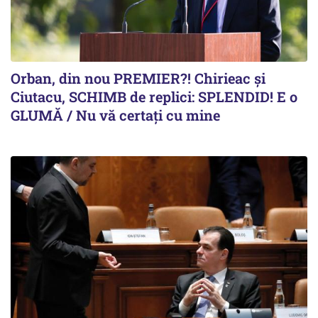
Orban, din nou PREMIER?! Chirieac și
Ciutacu, SCHIMB de replici: SPLENDID! E o
GLUMĂ / Nu vă certați cu mine