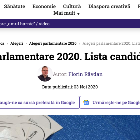
Sănătate
Economie
Cultură
Diaspora creativă
Mai mult
▼
spre „omul harnic“ / video
ica
›
Alegeri
›
Alegeri parlamentare 2020
›
Alegeri parlamentare 2020. List
arlamentare 2020. Lista candi
Autor:
Florin Răvdan
Data publicării: 03 Noi 2020
augă-ne ca sursă preferată în Google
Urmărește-ne pe Goog