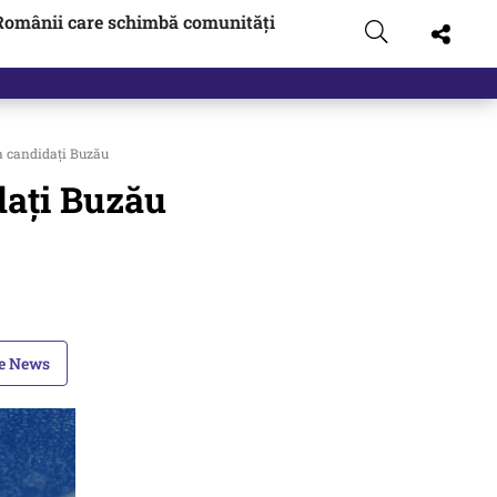
Românii care schimbă comunități
a candidaţi Buzău
daţi Buzău
le News