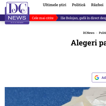
Ultimele știri
Politică
Război
Cele mai citite
Ilie Bolojan, gafă în direct de
DCNews
›
Polit
Alegeri p
Ad