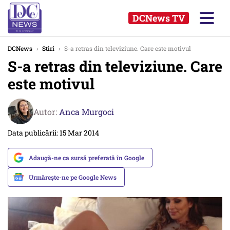
DCNews TV
DCNews
›
Stiri
›
S-a retras din televiziune. Care este motivul
S-a retras din televiziune. Care
este motivul
Autor:
Anca Murgoci
Data publicării: 15 Mar 2014
Adaugă-ne ca sursă preferată în Google
Urmărește-ne pe Google News