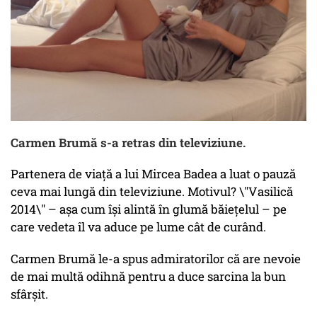
Carmen Brumă s-a retras din televiziune.
Partenera de viață a lui Mircea Badea a luat o pauză
ceva mai lungă din televiziune. Motivul? \"Vasilică
2014\" – așa cum își alintă în glumă băiețelul – pe
care vedeta îl va aduce pe lume cât de curând.
Carmen Brumă le-a spus admiratorilor că are nevoie
de mai multă odihnă pentru a duce sarcina la bun
sfârșit.