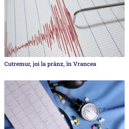
Cutremur, joi la prânz, în Vrancea