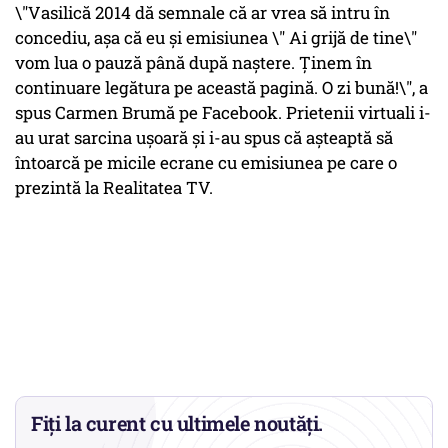
\"Vasilică 2014 dă semnale că ar vrea să intru în
concediu, așa că eu și emisiunea \" Ai grijă de tine\"
vom lua o pauză până după naștere. Ținem în
continuare legătura pe această pagină. O zi bună!\", a
spus Carmen Brumă pe Facebook. Prietenii virtuali i-
au urat sarcina ușoară și i-au spus că așteaptă să
întoarcă pe micile ecrane cu emisiunea pe care o
prezintă la Realitatea TV.
Fiți la curent cu ultimele noutăți.