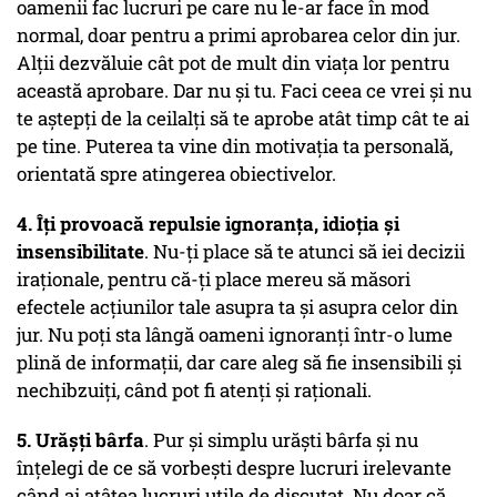
oamenii fac lucruri pe care nu le-ar face în mod
normal, doar pentru a primi aprobarea celor din jur.
Alții dezvăluie cât pot de mult din viața lor pentru
această aprobare. Dar nu și tu. Faci ceea ce vrei și nu
te aștepți de la ceilalți să te aprobe atât timp cât te ai
pe tine. Puterea ta vine din motivația ta personală,
orientată spre atingerea obiectivelor.
4. Îți provoacă repulsie ignoranța, idioția și
insensibilitate
. Nu-ți place să te atunci să iei decizii
iraționale, pentru că-ți place mereu să măsori
efectele acțiunilor tale asupra ta și asupra celor din
jur. Nu poți sta lângă oameni ignoranți într-o lume
plină de informații, dar care aleg să fie insensibili și
nechibzuiți, când pot fi atenți și raționali.
5. Urășți bârfa
. Pur și simplu urăști bârfa și nu
înțelegi de ce să vorbești despre lucruri irelevante
când ai atâtea lucruri utile de discutat. Nu doar că