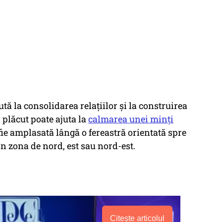
tă la consolidarea relațiilor și la construirea
plăcut poate ajuta la
calmarea unei minți
 fie amplasată lângă o fereastră orientată spre
 în zona de nord, est sau nord-est.
Citește articolul