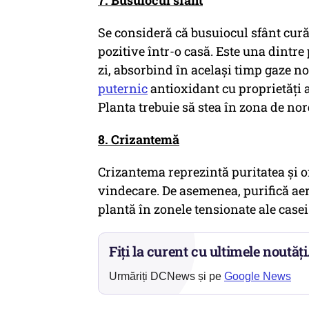
7. Busuiocul sfânt
Se consideră că busuiocul sfânt curăț
pozitive într-o casă. Este una dintre
zi, absorbind în același timp gaze n
puternic
antioxidant cu proprietăți a
Planta trebuie să stea în zona de nor
8. Crizantemă
Crizantema reprezintă puritatea și on
vindecare. De asemenea, purifică aer
plantă în zonele tensionate ale case
Fiți la curent cu ultimele noutăți
Urmăriți DCNews și pe
Google News