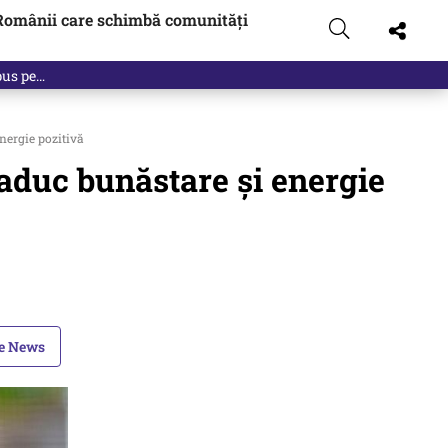
Românii care schimbă comunități
 pus pe…
nergie pozitivă
 aduc bunăstare și energie
le News