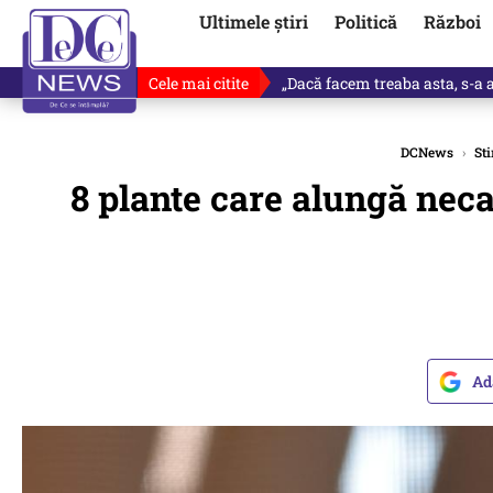
Ultimele știri
Politică
Război
Cele mai citite
„Dacă facem treaba asta, s-a a
DCNews
›
Sti
8 plante care alungă neca
Ad