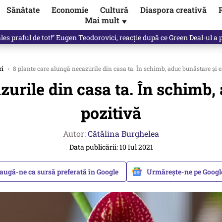
Sănătate
Economie
Cultură
Diaspora creativă
Mai mult
▼
les praful de tot!” Eugen Teodorovici, reacție după ce Green Deal-ul a
ri
›
8 plante care alungă necazurile din casa ta. În schimb, aduc bunăstare și e
zurile din casa ta. În schimb,
pozitivă
Autor:
Cătălina Burghelea
Data publicării: 10 Iul 2021
augă-ne ca sursă preferată în Google
Urmărește-ne pe Goog