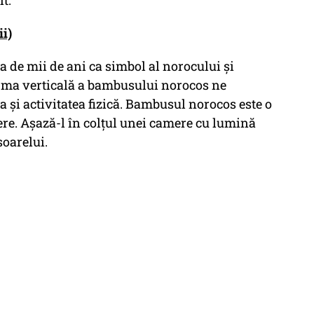
lt.
i)
ia de mii de ani ca simbol al norocului și
orma verticală a bambusului norocos ne
ea și activitatea fizică. Bambusul norocos este o
ere. Așază-l în colțul unei camere cu lumină
soarelui.