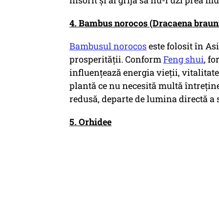
însorit și ai grijă să nu-l uzi prea mu
4. Bambus norocos (Dracaena brauni
Bambusul norocos
este folosit în As
prosperității. Conform
Feng shui
, f
influențează energia vieții, vitalitat
plantă ce nu necesită multă întrețin
redusă, departe de lumina directă a 
5. Orhidee