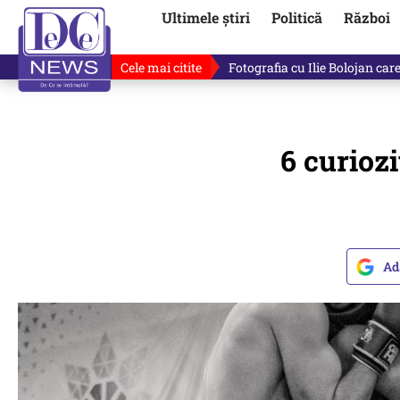
Ultimele știri
Politică
Război
Cele mai citite
Răzvan Dumitrescu îi cere scuze
6 curiozi
Ad