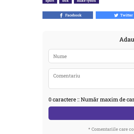
sport
box
mike tyson
Facebook
Twitter
Adau
0
caractere :: Număr maxim de car
* Comentariile care co