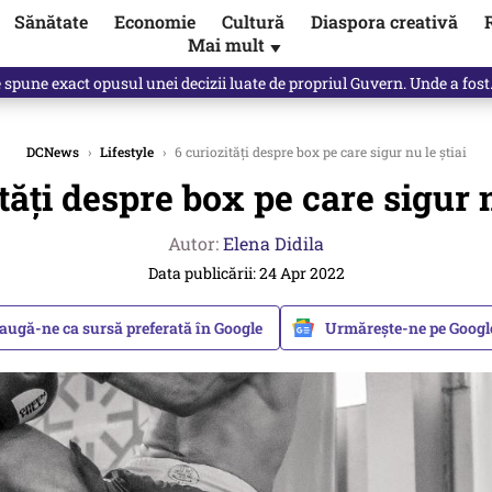
Sănătate
Economie
Cultură
Diaspora creativă
Mai mult
▼
, public, lui Ilie Bolojan / video
DCNews
›
Lifestyle
›
6 curiozități despre box pe care sigur nu le știai
tăți despre box pe care sigur n
Autor:
Elena Didila
Data publicării: 24 Apr 2022
augă-ne ca sursă preferată în Google
Urmărește-ne pe Goog