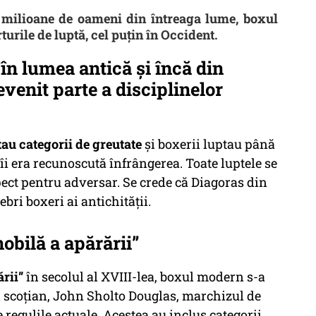
 milioane de oameni din întreaga lume, boxul
turile de luptă, cel puțin în Occident.
 în lumea antică și încă din
devenit parte a disciplinelor
tau categorii de greutate
și boxerii luptau până
îi era recunoscută înfrângerea. Toate luptele se
pect pentru adversar. Se crede că Diagoras din
ebri boxeri ai antichității.
 nobilă a apărării”
ării”
în secolul al XVIII-lea, boxul modern s-a
l scoțian, John Sholto Douglas, marchizul de
regulile actuale. Acestea au inclus categorii