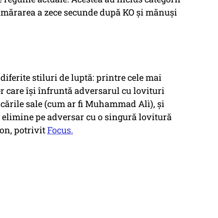
numărarea a zece secunde după KO și mănuși
 diferite stiluri de luptă: printre cele mai
 care își înfruntă adversarul cu lovituri
șcările sale (cum ar fi Muhammad Alì), și
-l elimine pe adversar cu o singură lovitură
son, potrivit
Focus.