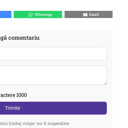
WhatsApp
Email
gă comentariu
actere 1000
Trimite
ntin limbaj vulgar vor fi suspendate