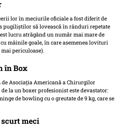
r
i lor în meciurile oficiale a fost diferit de
s pugiliștilor să lovească în rânduri repetate
cest lucru atrăgând un număr mai mare de
r cu mâinile goale, în care asemenea lovituri
t mai periculoase).
n în Box
14 de Asociația Americană a Chirurgilor
de la un boxer profesionist este devastator:
 minge de bowling cu o greutate de 9 kg, care se
i scurt meci