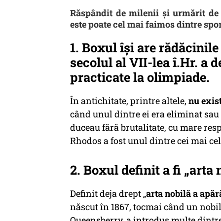
Răspândit de milenii și urmărit de
este poate cel mai faimos dintre spor
1. Boxul își are rădăcinile
secolul al VII-lea î.Hr. a 
practicate la olimpiade.
În antichitate, printre altele,
nu exis
când unul dintre ei era eliminat sau 
duceau fără brutalitate, cu mare res
Rhodos a fost unul dintre cei mai cel
2. Boxul definit a fi „arta
Definit deja drept „
arta nobilă a apăr
născut în 1867, tocmai când un nobi
Queensberry, a introdus multe dintre 