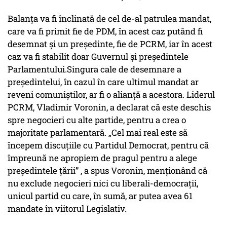
Balanţa va fi înclinată de cel de-al patrulea mandat,
care va fi primit fie de PDM, în acest caz putând fi
desemnat şi un preşedinte, fie de PCRM, iar în acest
caz va fi stabilit doar Guvernul şi preşedintele
Parlamentului.Singura cale de desemnare a
preşedintelui, în cazul în care ultimul mandat ar
reveni comuniştilor, ar fi o alianţă a acestora. Liderul
PCRM, Vladimir Voronin, a declarat că este deschis
spre negocieri cu alte partide, pentru a crea o
majoritate parlamentară. „Cel mai real este să
începem discuțiile cu Partidul Democrat, pentru că
împreună ne apropiem de pragul pentru a alege
preşedintele ţării” , a spus Voronin, menţionând că
nu exclude negocieri nici cu liberali-democraţii,
unicul partid cu care, în sumă, ar putea avea 61
mandate în viitorul Legislativ.