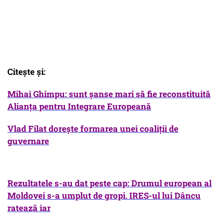
Citeşte şi:
Mihai Ghimpu: sunt şanse mari să fie reconstituită
Alianţa pentru Integrare Europeană
V
lad Filat doreşte formarea unei coaliţii de
guvernare
R
ezultatele s-au dat peste cap: Drumul european al
Moldovei s-a umplut de gropi. IRES-ul lui Dâncu
ratează iar