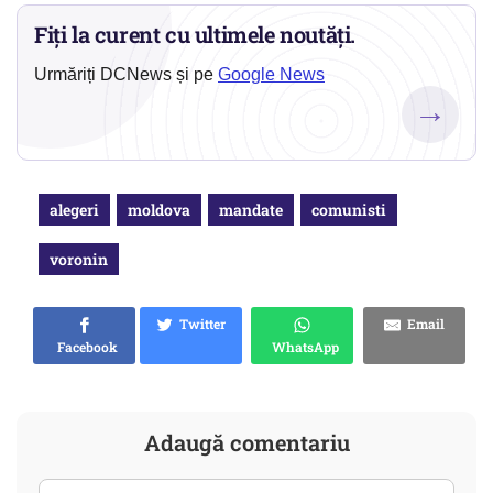
Fiți la curent cu ultimele noutăți.
Urmăriți DCNews și pe
Google News
→
alegeri
moldova
mandate
comunisti
voronin
Twitter
Email
Facebook
WhatsApp
Adaugă comentariu