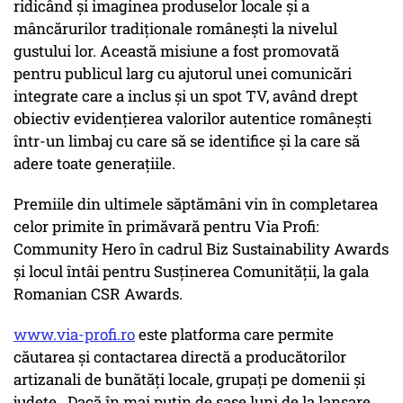
ridicând și imaginea produselor locale și a
mâncărurilor tradiționale românești la nivelul
gustului lor. Această misiune a fost promovată
pentru publicul larg cu ajutorul unei comunicări
integrate care a inclus și un spot TV, având drept
obiectiv evidențierea valorilor autentice românești
într-un limbaj cu care să se identifice și la care să
adere toate generațiile.
Premiile din ultimele săptămâni vin în completarea
celor primite în primăvară pentru Via Profi:
Community Hero în cadrul Biz Sustainability Awards
și locul întâi pentru Susținerea Comunității, la gala
Romanian CSR Awards.
www.via-profi.ro
este platforma care permite
căutarea și contactarea directă a producătorilor
artizanali de bunătăți locale, grupați pe domenii și
județe. Dacă în mai puțin de șase luni de la lansare,