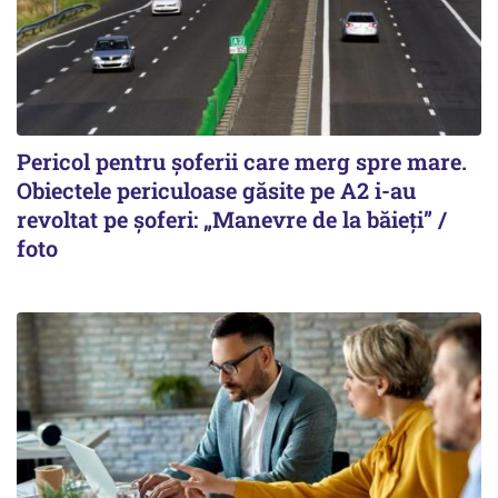
Pericol pentru șoferii care merg spre mare.
Obiectele periculoase găsite pe A2 i-au
revoltat pe șoferi: „Manevre de la băieți” /
foto