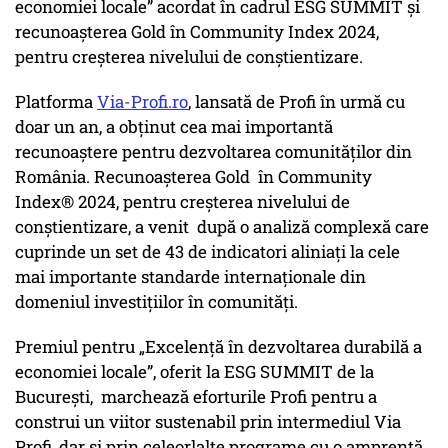
economiei locale” acordat în cadrul ESG SUMMIT și
recunoașterea Gold în Community Index 2024,
pentru creșterea nivelului de conștientizare.
Platforma
Via-Profi.ro
, lansată de Profi în urmă cu
doar un an, a obținut cea mai importantă
recunoaștere pentru dezvoltarea comunităților din
România. Recunoașterea Gold în Community
Index® 2024, pentru creșterea nivelului de
conștientizare, a venit după o analiză complexă care
cuprinde un set de 43 de indicatori aliniați la cele
mai importante standarde internaționale din
domeniul investițiilor în comunități.
Premiul pentru „Excelență în dezvoltarea durabilă a
economiei locale”, oferit la ESG SUMMIT de la
București, marchează eforturile Profi pentru a
construi un viitor sustenabil prin intermediul Via
Profi, dar și prin celeorlalte programe cu o amprentă