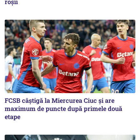
roşii
FCSB câştigă la Miercurea Ciuc şi are
maximum de puncte după primele două
etape