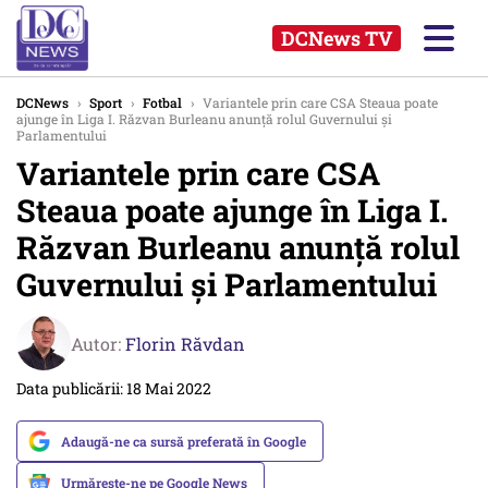
DCNews TV
DCNews
›
Sport
›
Fotbal
›
Variantele prin care CSA Steaua poate
ajunge în Liga I. Răzvan Burleanu anunţă rolul Guvernului şi
Parlamentului
Variantele prin care CSA
Steaua poate ajunge în Liga I.
Răzvan Burleanu anunţă rolul
Guvernului şi Parlamentului
Autor:
Florin Răvdan
Data publicării: 18 Mai 2022
Adaugă-ne ca sursă preferată în Google
Urmărește-ne pe Google News