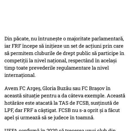
Din păcate, nu întrunește o majoritate parlamentară,
iar FRF începe să inițieze un set de acțiuni prin care
să permitem cluburile de drept public să participe în
competiții la nivel național, respectând în același
timp toate prevederile regulamentare la nivel
internațional.
Avem FC Argeș, Gloria Buzău sau FC Brașov în
această situație pentru a da câteva exemple. Această
hotărâre este atacată la TAS de FCSB, susținută de
LPF, dar FRF a câștigat. FCSB nu s-a oprit și a făcut
apel și urmează să se judece în toamnă.
UEFA confirmă în 2020 că trecerea unui club din