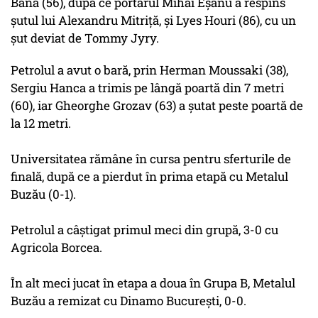
Bană (56), după ce portarul Mihai Eşanu a respins
şutul lui Alexandru Mitriţă, şi Lyes Houri (86), cu un
şut deviat de Tommy Jyry.
Petrolul a avut o bară, prin Herman Moussaki (38),
Sergiu Hanca a trimis pe lângă poartă din 7 metri
(60), iar Gheorghe Grozav (63) a şutat peste poartă de
la 12 metri.
Universitatea rămâne în cursa pentru sferturile de
finală, după ce a pierdut în prima etapă cu Metalul
Buzău (0-1).
Petrolul a câştigat primul meci din grupă, 3-0 cu
Agricola Borcea.
În alt meci jucat în etapa a doua în Grupa B, Metalul
Buzău a remizat cu Dinamo Bucureşti, 0-0.