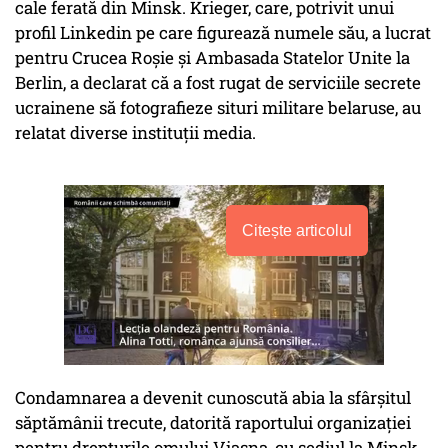
cale ferată din Minsk. Krieger, care, potrivit unui
profil Linkedin pe care figurează numele său, a lucrat
pentru Crucea Roșie și Ambasada Statelor Unite la
Berlin, a declarat că a fost rugat de serviciile secrete
ucrainene să fotografieze situri militare belaruse, au
relatat diverse instituții media.
Citește articolul
Condamnarea a devenit cunoscută abia la sfârșitul
săptămânii trecute, datorită raportului organizației
pentru drepturile omului Viasna, cu sediul la Minsk.