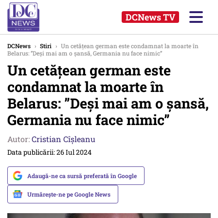
DCNews TV
DCNews
›
Stiri
›
Un cetățean german este condamnat la moarte în
Belarus: ”Deși mai am o șansă, Germania nu face nimic”
Un cetățean german este
condamnat la moarte în
Belarus: ”Deși mai am o șansă,
Germania nu face nimic”
Autor:
Cristian Cîșleanu
Data publicării: 26 Iul 2024
Adaugă-ne ca sursă preferată în Google
Urmărește-ne pe Google News