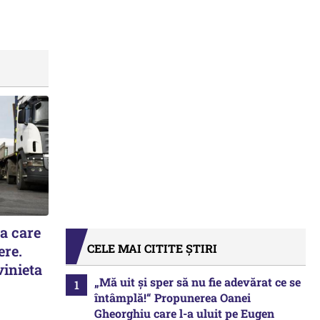
la care
CELE MAI CITITE ȘTIRI
ere.
vinieta
„Mă uit și sper să nu fie adevărat ce se
întâmplă!“ Propunerea Oanei
Gheorghiu care l-a uluit pe Eugen