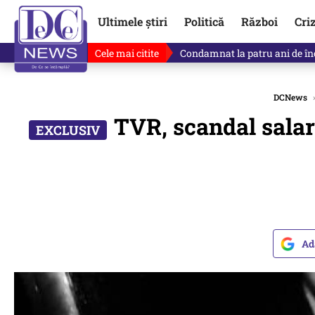
Ultimele știri
Politică
Război
Cri
Cele mai citite
Singurul lucru care l-ar putea 
DCNews
›
TVR, scandal salari
Ad