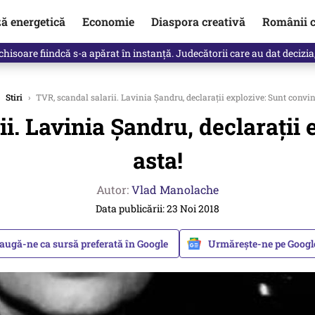
ză energetică
Economie
Diaspora creativă
Românii c
clinti pe Ilie Bolojan de la Palatul Victoria. Verdictul lui Bogdan Chiri
Stiri
›
TVR, scandal salarii. Lavinia Șandru, declarații explozive: Sunt convin
i. Lavinia Șandru, declarații
asta!
Autor:
Vlad Manolache
Data publicării: 23 Noi 2018
augă-ne ca sursă preferată în Google
Urmărește-ne pe Goog