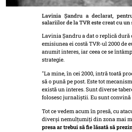
Lavinia Șandru a declarat, pentr
salariilor de la TVR este creat cu un
Lavinia Șandru a dat o replică dură 
emisiunea ei costă TVR-ul 2000 de eu
anumit interes, iar ceea ce se întâm
strategie.
"La mine, în cei 2000, intră toată p
să o pună pe post. Este tot mecanismu
există un interes. Sunt diverse tabere
folosesc jurnaliștii. Eu sunt convină
Tot ce vedem acum în presă, cu atacu
diverși nemulțumiți din zona mai mu
presa ar trebui să fie lăsată să prezin