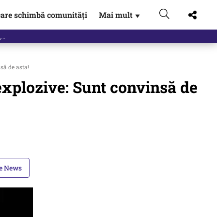
are schimbă comunități
Mai mult
▼
eac
să de asta!
 explozive: Sunt convinsă de
le News