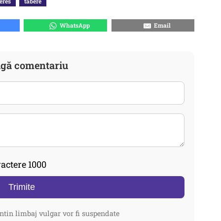
eres
tabere
WhatsApp
Email
gă comentariu
actere 1000
Trimite
ntin limbaj vulgar vor fi suspendate