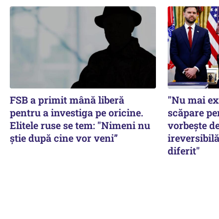
FSB a primit mână liberă
"Nu mai ex
pentru a investiga pe oricine.
scăpare pe
Elitele ruse se tem: "Nimeni nu
vorbește de
știe după cine vor veni”
ireversibilă
diferit"