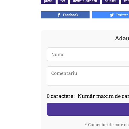
presa
tvr
lavinia sandru
salariu
int
Facebook
Twitter
Adau
0
caractere :: Număr maxim de car
* Comentariile care co