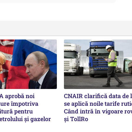
A aprobă noi
CNAIR clarifică data de 
dure împotriva
se aplică noile tarife ruti
itură pentru
Când intră în vigoare ro
etrolului și gazelor
și TollRo