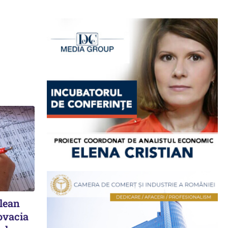
elean
ovacia