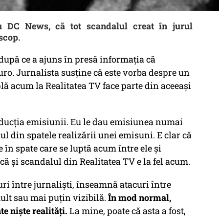
u DC News, că tot scandalul creat în jurul
 scop.
după ce a ajuns în presă informația că
ro. Jurnalista susține că este vorba despre un
plă acum la Realitatea TV face parte din aceeași
roducția emisiunii. Eu le dau emisiunea numai
l din spatele realizării unei emisuni. E clar că
 în spate care se luptă acum între ele și
 că și scandalul din Realitatea TV e la fel acum.
ri între jurnaliști, înseamnă atacuri între
lt sau mai puțin vizibilă.
În mod normal,
te niște realități.
La mine, poate că asta a fost,