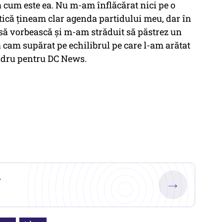
a cum este ea. Nu m-am înflăcărat nici pe o
itică țineam clar agenda partidului meu, dar în
 să vorbească și m-am străduit să păstrez un
a cam supărat pe echilibrul pe care l-am arătat
andru pentru DC News.
.
→