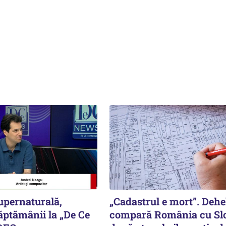
upernaturală,
„Cadastrul e mort”. Deh
ăptămânii la „De Ce
compară România cu Sl