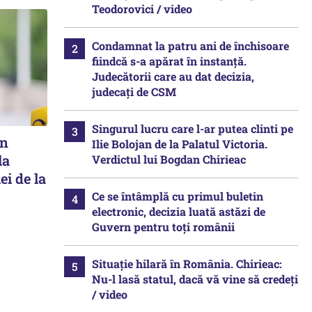
Teodorovici / video
Condamnat la patru ani de închisoare
fiindcă s-a apărat în instanță.
Judecătorii care au dat decizia,
judecați de CSM
Singurul lucru care l-ar putea clinti pe
în
Ilie Bolojan de la Palatul Victoria.
la
Verdictul lui Bogdan Chirieac
ei de la
Ce se întâmplă cu primul buletin
electronic, decizia luată astăzi de
Guvern pentru toți românii
Situație hilară în România. Chirieac:
Nu-l lasă statul, dacă vă vine să credeți
/ video