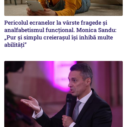
Pericolul ecranelor la vârste fragede și
analfabetismul funcțional. Monica Sandu:
„Pur și simplu creierașul își inhibă multe
abilități”