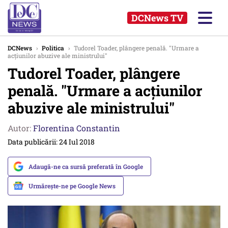
DCNews TV
DCNews
›
Politica
›
Tudorel Toader, plângere penală. "Urmare a
acţiunilor abuzive ale ministrului"
Tudorel Toader, plângere
penală. "Urmare a acţiunilor
abuzive ale ministrului"
Autor:
Florentina Constantin
Data publicării: 24 Iul 2018
Adaugă-ne ca sursă preferată în Google
Urmărește-ne pe Google News