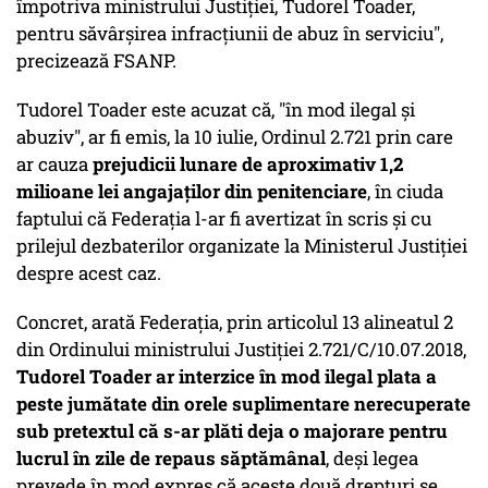
împotriva ministrului Justiţiei, Tudorel Toader,
pentru săvârşirea infracţiunii de abuz în serviciu
",
precizează FSANP.
Tudorel Toader este acuzat că, "în mod ilegal şi
abuziv", ar fi emis, la 10 iulie, Ordinul 2.721 prin care
ar cauza
prejudicii lunare de aproximativ 1,2
milioane lei angajaţilor din penitenciare
, în ciuda
faptului că Federaţia l-ar fi avertizat în scris şi cu
prilejul dezbaterilor organizate la Ministerul Justiţiei
despre acest caz.
Concret, arată Federaţia, prin articolul 13 alineatul 2
din Ordinului ministrului Justiţiei 2.721/C/10.07.2018,
Tudorel Toader ar interzice în mod ilegal plata a
peste jumătate din orele suplimentare nerecuperate
sub pretextul că s-ar plăti deja o majorare pentru
lucrul în zile de repaus săptămânal
, deşi legea
prevede în mod expres că aceste două drepturi se