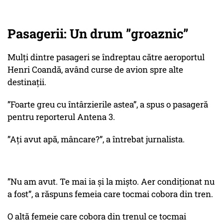
Pasagerii: Un drum ”groaznic”
Mulți dintre pasageri se îndreptau către aeroportul
Henri Coandă, având curse de avion spre alte
destinații.
”Foarte greu cu întârzierile astea”, a spus o pasageră
pentru reporterul Antena 3.
”Ați avut apă, mâncare?”, a întrebat jurnalista.
”Nu am avut. Te mai ia și la mișto. Aer condiționat nu
a fost”, a răspuns femeia care tocmai cobora din tren.
O altă femeie care cobora din trenul ce tocmai