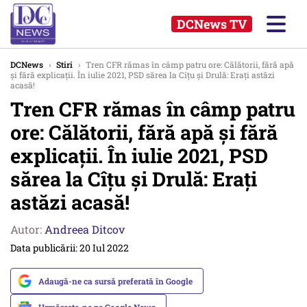
DCNews TV
DCNews
›
Stiri
›
Tren CFR rămas în câmp patru ore: Călătorii, fără apă
și fără explicații. În iulie 2021, PSD sărea la Cîțu și Drulă: Erați astăzi
acasă!
Tren CFR rămas în câmp patru
ore: Călătorii, fără apă și fără
explicații. În iulie 2021, PSD
sărea la Cîțu și Drulă: Erați
astăzi acasă!
Autor:
Andreea Ditcov
Data publicării: 20 Iul 2022
Adaugă-ne ca sursă preferată în Google