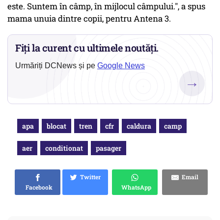
este. Suntem în câmp, în mijlocul câmpului.", a spus
mama unuia dintre copii, pentru Antena 3.
Fiți la curent cu ultimele noutăți.
Urmăriți DCNews și pe
Google News
→
apa
blocat
tren
cfr
caldura
camp
aer
conditionat
pasager
Twitter
Email
Facebook
WhatsApp