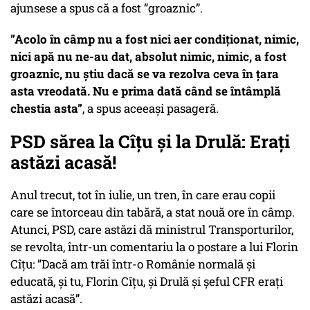
ajunsese a spus că a fost ”groaznic”.
”Acolo în câmp nu a fost nici aer condiționat, nimic,
nici apă nu ne-au dat, absolut nimic, nimic, a fost
groaznic, nu știu dacă se va rezolva ceva în țara
asta vreodată. Nu e prima dată când se întâmplă
chestia asta”
, a spus aceeași pasageră.
PSD sărea la Cîțu și la Drulă: Erați
astăzi acasă!
Anul trecut, tot în iulie, un tren, în care erau copii
care se întorceau din tabără, a stat nouă ore în câmp.
Atunci, PSD, care astăzi dă ministrul Transporturilor,
se revolta, într-un comentariu la o postare a lui Florin
Cîțu: ”Dacă am trăi într-o Românie normală şi
educată, şi tu, Florin Cîţu, şi Drulă şi şeful CFR eraţi
astăzi acasă”.