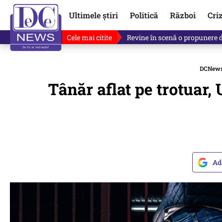
Ultimele știri
Politică
Război
Cri
Cele mai citite
Ce se întâmplă cu primul bulet
DCNew
Tânăr aflat pe trotuar,
Ad