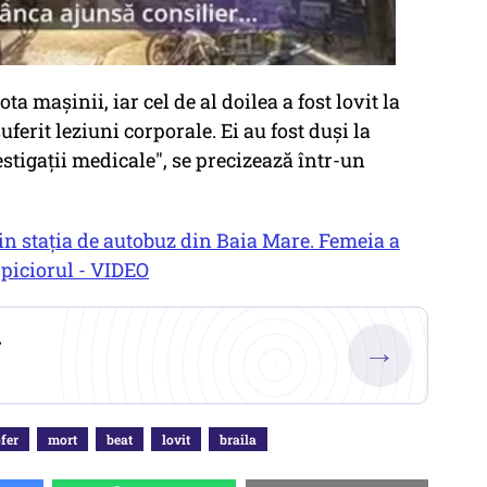
ta maşinii, iar cel de al doilea a fost lovit la
uferit leziuni corporale. Ei au fost duși la
stigaţii medicale", se precizează într-un
in stația de autobuz din Baia Mare. Femeia a
t piciorul - VIDEO
.
→
fer
mort
beat
lovit
braila