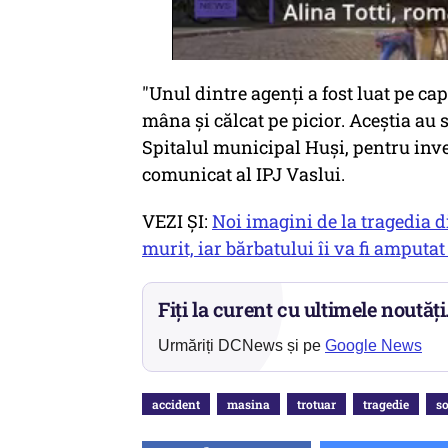
"Unul dintre agenţi a fost luat pe capo
mâna şi călcat pe picior. Aceştia au s
Spitalul municipal Huşi, pentru inve
comunicat al IPJ Vaslui.
VEZI ȘI:
Noi imagini de la tragedia d
murit, iar bărbatului îi va fi amputa
Fiți la curent cu ultimele noutăți
Urmăriți DCNews și pe
Google News
accident
masina
trotuar
tragedie
so