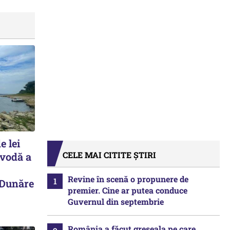
e lei
CELE MAI CITITE ȘTIRI
avodă a
Revine în scenă o propunere de
 Dunăre
premier. Cine ar putea conduce
Guvernul din septembrie
România a făcut greșeala pe care