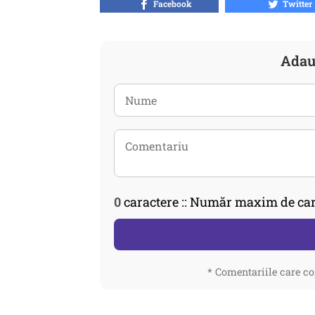
Facebook
Twitter
Adau
0
caractere :: Număr maxim de car
* Comentariile care co