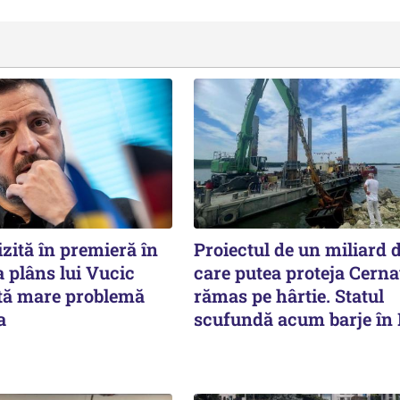
izită în premieră în
Proiectul de un miliard d
-a plâns lui Vucic
care putea proteja Cern
ltă mare problemă
rămas pe hârtie. Statul
a
scufundă acum barje în