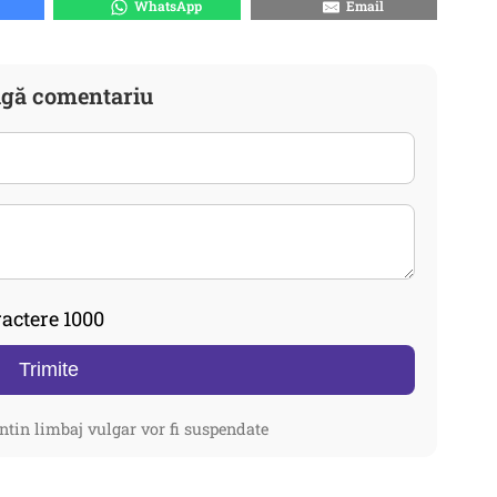
WhatsApp
Email
gă comentariu
actere 1000
Trimite
ntin limbaj vulgar vor fi suspendate