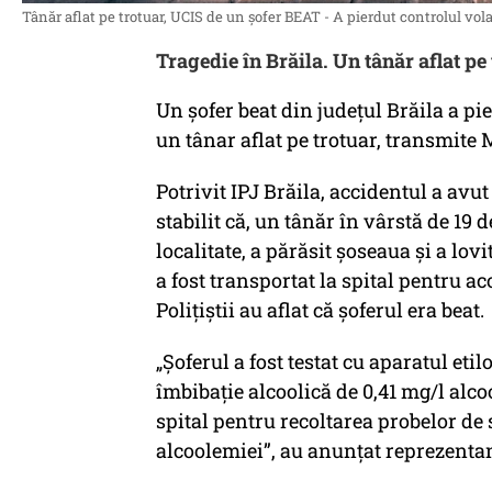
Tânăr aflat pe trotuar, UCIS de un șofer BEAT - A pierdut controlul vol
Tragedie în Brăila. Un tânăr aflat pe 
Un șofer beat din județul Brăila a pi
un tânar aflat pe trotuar, transmite 
Potrivit IPJ Brăila, accidentul a avut 
stabilit că, un tânăr în vârstă de 19
localitate, a părăsit șoseaua și a lov
a fost transportat la spital pentru a
Polițiștii au aflat că șoferul era beat.
„Șoferul a fost testat cu aparatul etil
îmbibație alcoolică de 0,41 mg/l alco
spital pentru recoltarea probelor de s
alcoolemiei”, au anunțat reprezentan