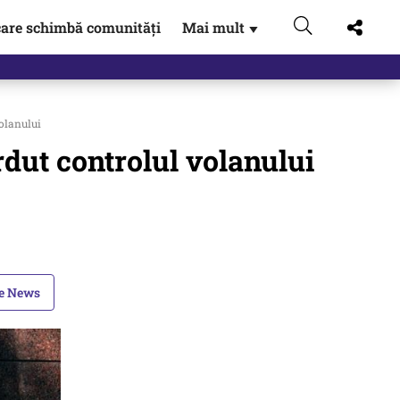
are schimbă comunități
Mai mult
▼
volanului
rdut controlul volanului
le News