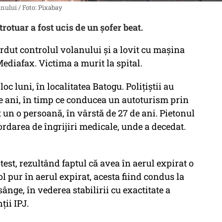
anului / Foto: Pixabay
trotuar a fost ucis de un șofer beat.
erdut controlul volanului și a lovit cu mașina
Mediafax. Victima a murit la spital.
loc luni, în localitatea Batogu. Polițiștii au
 de ani, în timp ce conducea un autoturism prin
it un o persoană, în vârstă de 27 de ani. Pietonul
cordarea de îngrijiri medicale, unde a decedat.
otest, rezultând faptul că avea în aerul expirat o
ol pur în aerul expirat, acesta fiind condus la
ânge, în vederea stabilirii cu exactitate a
ții IPJ.