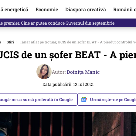
ză energetică
Economie
Diaspora creativă
Românii c
in electronic, decizia luată astăzi de Guvern pentru toți românii
s
›
Stiri
›
Tânăr aflat pe trotuar, UCIS de un șofer BEAT - A pierdut controlul 
 UCIS de un șofer BEAT - A pie
Autor:
Doinița Manic
Data publicării: 12 Iul 2021
augă-ne ca sursă preferată în Google
Urmărește-ne pe Goog