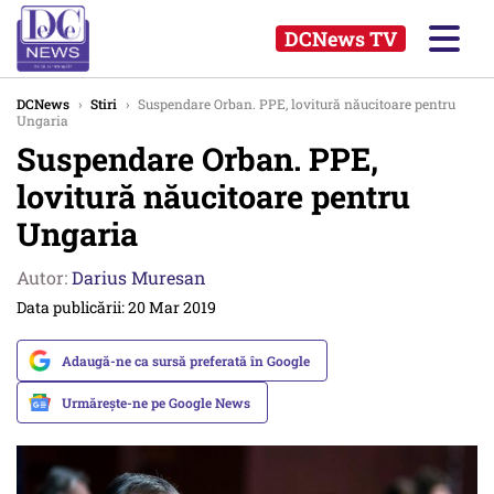
DCNews TV
DCNews
›
Stiri
›
Suspendare Orban. PPE, lovitură năucitoare pentru
Ungaria
Suspendare Orban. PPE,
lovitură năucitoare pentru
Ungaria
Autor:
Darius Muresan
Data publicării: 20 Mar 2019
Adaugă-ne ca sursă preferată în Google
Urmărește-ne pe Google News