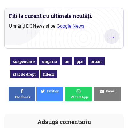
Fiți la curent cu ultimele noutăți.
Urmăriți DCNews și pe
Google News
→
suspendare
ungaria
ue
ppe
orban
stat de drept
fidesz
Twitter
Email
Facebook
WhatsApp
Adaugă comentariu