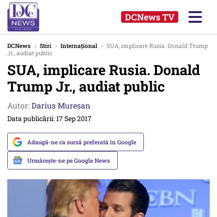
DCNews TV
DCNews
›
Stiri
›
Internațional
›
SUA, implicare Rusia. Donald Trump
Jr., audiat public
SUA, implicare Rusia. Donald
Trump Jr., audiat public
Autor:
Darius Muresan
Data publicării: 17 Sep 2017
Adaugă-ne ca sursă preferată în Google
Urmărește-ne pe Google News