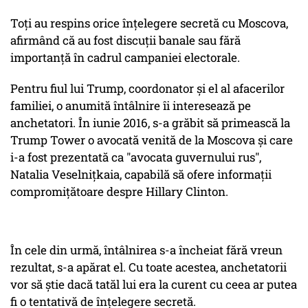
Toți au respins orice înțelegere secretă cu Moscova,
afirmând că au fost discuții banale sau fără
importanță în cadrul campaniei electorale.
Pentru fiul lui Trump, coordonator și el al afacerilor
familiei, o anumită întâlnire îi interesează pe
anchetatori. În iunie 2016, s-a grăbit să primească la
Trump Tower o avocată venită de la Moscova și care
i-a fost prezentată ca "avocata guvernului rus",
Natalia Veselnițkaia, capabilă să ofere informații
compromițătoare despre Hillary Clinton.
În cele din urmă, întâlnirea s-a încheiat fără vreun
rezultat, s-a apărat el. Cu toate acestea, anchetatorii
vor să știe dacă tatăl lui era la curent cu ceea ar putea
fi o tentativă de înțelegere secretă.