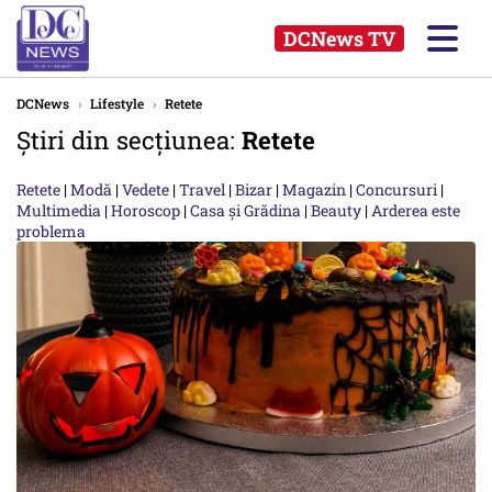
DCNews TV
DCNews
›
Lifestyle
›
Retete
Știri din secțiunea:
Retete
Retete
|
Modă
|
Vedete
|
Travel
|
Bizar
|
Magazin
|
Concursuri
|
Multimedia
|
Horoscop
|
Casa și Grădina
|
Beauty
|
Arderea este
problema